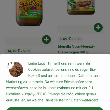
Blog
Produk
5,49 €
/ Stück
Produkt zum Warenkorb hinzufügen
, Preis:
bionella Nuss-Nougat-
14,79 €
/ Stück
Creme vegan 400g
, Preis:
, Referenzpreis:
Deutschland
13,72 €
/ 1kg
, Herkunft:
Rapunzel Jumbo Samba
Liebe Leut', ihr helft uns sehr, wenn ihr
Haselnuss 750g
Cookies zulasst (bei uns sind es sogar Bio-
, Referenzpreis:
Deutschland
19,72 €
/ 1kg
, Herkunft:
Kekse!) und uns somit erlaubt, Daten für unser
Marketing zu sammeln. Da wir eure Privatsphäre sehr
Du hast eine Frage? Wir helfen gerne:
wertschätzen, habt ihr in Übereinstimmung mit der EU-
Marburger Ring 46,
Richtlinie 2009/136/EG (E-Privacy) die Möglichkeit genau
35274 Großseelheim
einzustellen, an welche Dienstleister ihr Daten weitergebt.
064228976-0