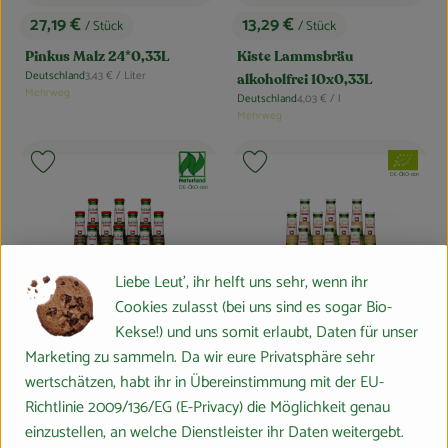
27,19 €
13,29 €
/ Stück
/ Stück
, Preis:
, Preis:
Pinkus Malz 24*0,33L
Kiste Lammsbräu
, Referenzpreis:
Deutschland
3,43 €
/ Liter
alkoholfrei 10x0,33L
, Herkunft:
Mehrweg
, Referenzpreis:
Deutschland
4,03 €
/ l
, Herkunft:
Mehrweg
, Verband:
, Verband:
Produkt zu Favouriten hinzufügen
Produkt zu Favouriten hinzufügen
, Kontrollstelle:
DE-ÖKO-001
, Kontrollstelle:
DE-ÖKO-001
Liebe Leut', ihr helft uns sehr, wenn ihr
Cookies zulasst (bei uns sind es sogar Bio-
Kekse!) und uns somit erlaubt, Daten für unser
Marketing zu sammeln. Da wir eure Privatsphäre sehr
Produkt zum Warenkorb hinzufügen
Produk
wertschätzen, habt ihr in Übereinstimmung mit der EU-
Richtlinie 2009/136/EG (E-Privacy) die Möglichkeit genau
13,29 €
15,99 €
/ Stück
/ Stück
, Preis:
, Preis:
einzustellen, an welche Dienstleister ihr Daten weitergebt.
Kiste Lammsbräu Dunkel
Kiste Lammsbräu Gluten-