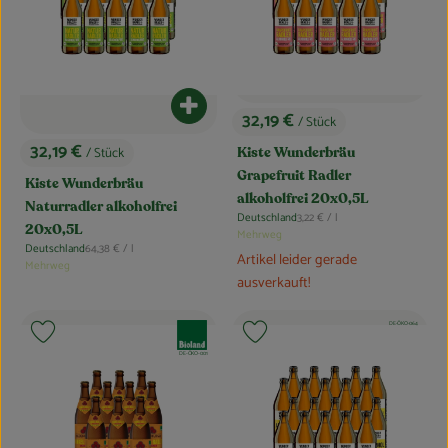
Blog
Produkt zum Warenkorb hinzufügen
32,19 €
/ Stück
, Preis:
32,19 €
/ Stück
Kiste Wunderbräu
, Preis:
Grapefruit Radler
Kiste Wunderbräu
alkoholfrei 20x0,5L
Naturradler alkoholfrei
, Referenzpreis:
Deutschland
3,22 €
/ l
, Herkunft:
20x0,5L
Mehrweg
, Referenzpreis:
Deutschland
64,38 €
/ l
, Herkunft:
Artikel leider gerade
Mehrweg
ausverkauft!
, Verband:
, Verband:
, Kontrollstelle:
DE-ÖKO-064
Produkt zu Favouriten hinzufügen
Produkt zu Favouriten hinzufügen
, Kontrollstelle:
DE-ÖKO-001