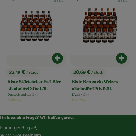
, Kontrollstelle:
, Kontrollstelle:
DE-ÖKO-034
DE-ÖKO-034
Produkt zum Warenkorb hinzufügen
Produk
32,19 €
28,69 €
/ Stück
/ Stück
, Preis:
, Preis:
Kiste Störtebeker Frei-Bier
Kiste Bernstein Weizen
alkoholfrei 20x0,5L
alkoholfrei 20x0,5L
, Referenzpreis:
, Referenzpreis:
Deutschland
3,22 €
/ l
DV
2,87 €
/ l
, Herkunft:
, Herkunft:
Mehrweg
Mehrweg
Du hast eine Frage? Wir helfen gerne:
Marburger Ring 46,
35274 Großseelheim