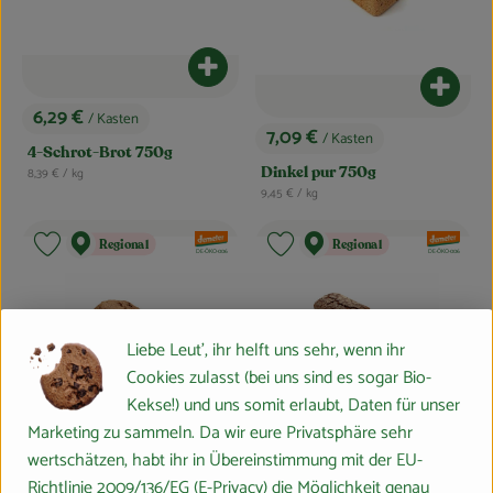
Produkt zum Warenkorb hinzufügen
Produk
6,29 €
/ Kasten
, Preis:
7,09 €
/ Kasten
, Preis:
4-Schrot-Brot 750g
, Referenzpreis:
8,39 €
/ kg
Dinkel pur 750g
, Referenzpreis:
9,45 €
/ kg
, Verband:
, Verband:
Regional
Regional
Produkt zu Favouriten hinzufügen
Produkt zu Favouriten hinzufügen
, Kontrollstelle:
, Kontrollstelle:
DE-ÖKO-006
DE-ÖKO-006
Liebe Leut', ihr helft uns sehr, wenn ihr
Cookies zulasst (bei uns sind es sogar Bio-
Kekse!) und uns somit erlaubt, Daten für unser
Produkt zum Warenkorb hinzufügen
Produk
Marketing zu sammeln. Da wir eure Privatsphäre sehr
wertschätzen, habt ihr in Übereinstimmung mit der EU-
6,99 €
5,99 €
/ Laib
/ Kasten
, Preis:
, Preis:
Richtlinie 2009/136/EG (E-Privacy) die Möglichkeit genau