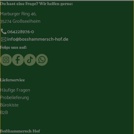
Du hast eine Frage? Wir helfen gerne:
Marburger Ring 46,
35274 Großseelheim
064228976-0
info@bosshammersch-hof.de
Folge uns auf:
Externer Link zu https://www.instagram.com/bosshammersch
Externer Link zu https://www.facebook.com/Oekokist
Externer Link zu https://www.tiktok.com/@boss
Externer Link zu https://whatsapp.com/c
Lieferservice
Häufige Fragen
Probelieferung
Bürokiste
B2B
Boßhammersch Hof