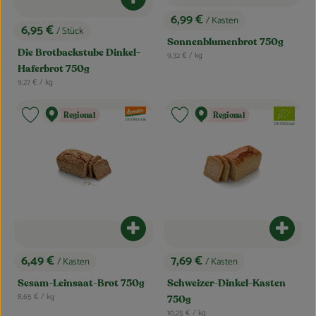
Produkt zum Warenkorb hinzufügen
6,99 €
/ Kasten
, Preis:
6,95 €
/ Stück
, Preis:
Sonnenblumenbrot 750g
Die Brotbackstube Dinkel-
, Referenzpreis:
9,32 €
/ kg
Haferbrot 750g
, Referenzpreis:
9,27 €
/ kg
, Verband:
, Verband:
Regional
Regional
Produkt zu Favouriten hinzufügen
Produkt zu Favouriten hinzufügen
, Kontrollstelle:
DE-ÖKO-006
, Kontrollstelle:
DE-ÖKO-006
Produkt zum Warenkorb hinzufügen
Produk
6,49 €
7,69 €
/ Kasten
/ Kasten
, Preis:
, Preis:
Sesam-Leinsaat-Brot 750g
Schweizer-Dinkel-Kasten
, Referenzpreis:
8,65 €
/ kg
750g
, Referenzpreis:
10,25 €
/ kg