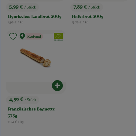
5,99 €
7,89 €
/ Stück
/ Stück
, Preis:
, Preis:
Ligurisches Landbrot 500g
Haferbrot 500g
, Referenzpreis:
, Referenzpreis:
11,98 €
/ kg
15,78 €
/ kg
, Verband:
Regional
Produkt zu Favouriten hinzufügen
, Kontrollstelle:
DE-ÖKO-006
Produkt zum Warenkorb hinzufügen
4,59 €
/ Stück
, Preis:
Französisches Baguette
375g
, Referenzpreis:
12,24 €
/ kg