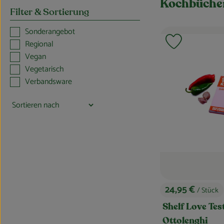
Kochbüche
Filter & Sortierung
Sonderangebot
Regional
Produkt zu F
Vegan
Vegetarisch
Verbandsware
24,95 €
/ Stück
, Preis:
Shelf Love Tes
Ottolenghi