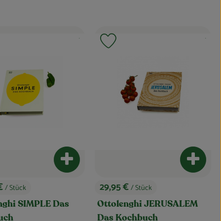
, Kontrollstelle:
, Kontrol
.
.
dukt zu Favouriten hinzufügen
Produkt zu Favouriten hinzufüg
nkorb hinzufügen
Produkt zum Warenkorb hinzufügen
Produkt
 €
29,95 €
/ Stück
/ Stück
, Preis:
nghi SIMPLE Das
Ottolenghi JERUSALEM
uch
Das Kochbuch