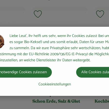
, Kontrollstelle:
, Kontrollstelle:
.
.
avouriten hinzufügen
Produkt zu Favouriten hinzufügen
Pro
Liebe Leut', ihr helft uns sehr, wenn ihr Cookies zulasst (bei un
es sogar Bio-Kekse!) und uns somit erlaubt, Daten für unser M
zu sammeln. Da wir eure Privatsphäre sehr wertschätzen, habt 
stimmung mit der EU-Richtlinie 2009/136/EG (E-Privacy) die Möglichk
inzustellen, an welche Dienstleister ihr Daten weitergebt.
notwendige Cookies zulassen
Alle Cookies zul
Produkt zum Warenkorb hinzufügen
Produkt zum Ware
Cookieeinstellungen
32,00 €
38,00
/ Stück
, Preis:
, Preis:
 Alles vom
Krautkopf S.Probst & Y.
Meredi
Schon Erde, Salz & Glut
Kochb