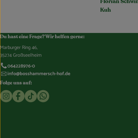
Florian Schwi
Kuh
Du hast eine Frage? Wir helfen gerne:
Marburger Ring 46,
35274 Großseelheim
064228976-0
info@bosshammersch-hof.de
Folge uns auf:
Externer Link zu https://www.instagram.com/bosshammersch
Externer Link zu https://www.facebook.com/Oekokist
Externer Link zu https://www.tiktok.com/@boss
Externer Link zu https://whatsapp.com/c