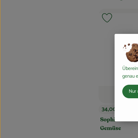
Produkt zu F
Überein
genau e
Nur 
34,00 €
/ Stück
, Preis:
Sophie Gordon
Gemüse