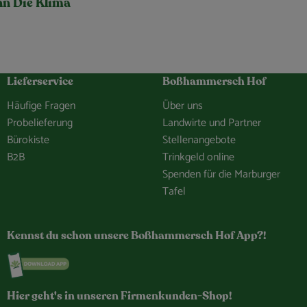
nn Die Klima
Lieferservice
Boßhammersch Hof
Häufige Fragen
Über uns
Probelieferung
Landwirte und Partner
Bürokiste
Stellenangebote
B2B
Trinkgeld online
Spenden für die Marburger
Tafel
hof/
e.Bosshammersch.Hof
hammersch_hof
hannel/0029VbCaDbdJUM2iLBJEiG1n
Kennst du schon unsere Boßhammersch Hof App?!
Externer Link zu https://www.bosshammersch-hof.d
Hier geht's in unseren Firmenkunden-Shop!