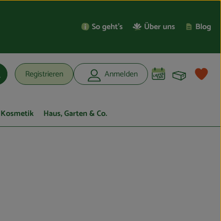
So geht’s
Über uns
Blog
Warenko
L
Registrieren
Anmelden
uchen
Kosmetik
Haus, Garten & Co.