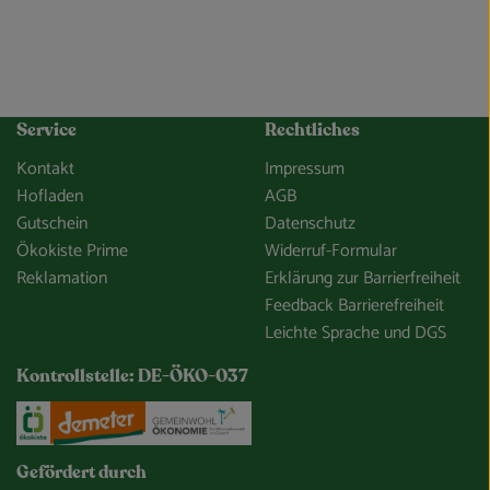
Service
Rechtliches
Kontakt
Impressum
Hofladen
AGB
Gutschein
Datenschutz
Ökokiste Prime
Widerruf-Formular
Reklamation
Erklärung zur Barrierfreiheit
Feedback Barrierefreiheit
Leichte Sprache und DGS
Kontrollstelle: DE-ÖKO-037
e/so-gehts/unsere-app.html
Externer Link zu https://www.oekokiste.de/
Externer Link zu https://www.demeter.de/
Externer Link zu https://germany
Gefördert durch