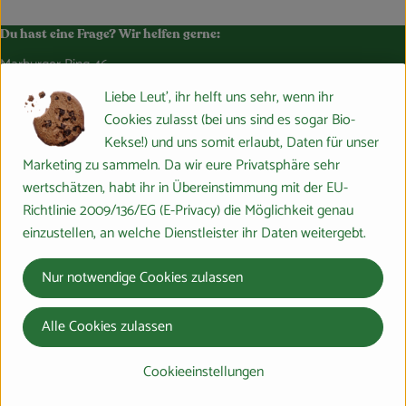
Blog
Du hast eine Frage? Wir helfen gerne:
Marburger Ring 46,
35274 Großseelheim
Liebe Leut', ihr helft uns sehr, wenn ihr
064228976-0
Cookies zulasst (bei uns sind es sogar Bio-
info@bosshammersch-hof.de
Kekse!) und uns somit erlaubt, Daten für unser
Marketing zu sammeln. Da wir eure Privatsphäre sehr
Folge uns auf:
wertschätzen, habt ihr in Übereinstimmung mit der EU-
Externer Link zu https://www.instagram.com/bosshammersch
Externer Link zu https://www.facebook.com/Oekokist
Externer Link zu https://www.tiktok.com/@boss
Externer Link zu https://whatsapp.com/c
Richtlinie 2009/136/EG (E-Privacy) die Möglichkeit genau
einzustellen, an welche Dienstleister ihr Daten weitergebt.
Lieferservice
Nur notwendige Cookies zulassen
Häufige Fragen
Probelieferung
Alle Cookies zulassen
Bürokiste
B2B
Cookieeinstellungen