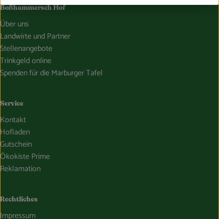
Boßhammersch Hof
Über uns
Landwirte und Partner
Stellenangebote
Trinkgeld online
Spenden für die Marburger Tafel
Service
Kontakt
Hofladen
Gutschein
Ökokiste Prime
Reklamation
Rechtliches
Impressum