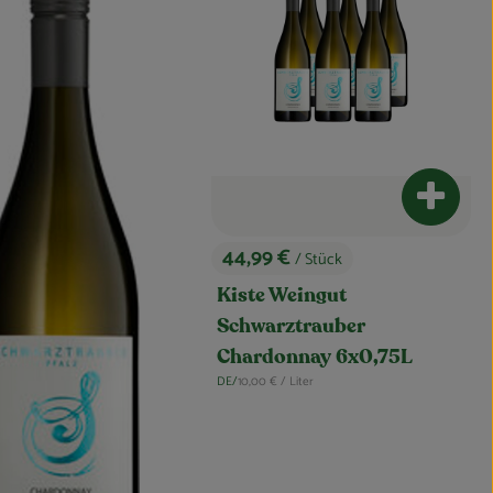
Produkt
44,99 €
/ Stück
, Preis:
Kiste Weingut
Schwarztrauber
Chardonnay 6x0,75L
, Referenzpreis:
DE/
10,00 €
/ Liter
, Herkunft: