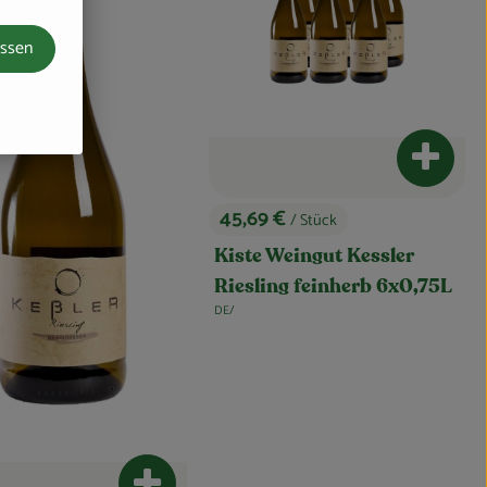
assen
nkorb hinzufügen
Produkt
45,69 €
/ Stück
, Preis:
Kiste Weingut Kessler
Riesling feinherb 6x0,75L
DE/
, Herkunft: