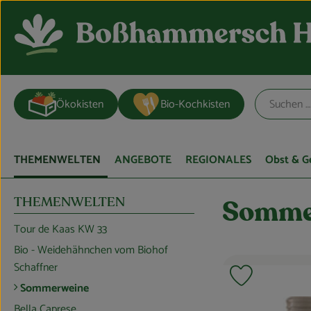
Ökokisten
Bio-Kochkisten
THEMENWELTEN
ANGEBOTE
REGIONALES
Obst & 
THEMENWELTEN
Somme
Tour de Kaas KW 33
Bio - Weidehähnchen vom Biohof
Schaffner
Produkt zu F
Sommerweine
Bella Caprese