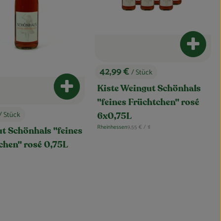
nkorb hinzufügen
Produkt
42,99 €
/ Stück
, Preis:
Produkt zum Warenkorb hinzufügen
Kiste Weingut Schönhals
"feines Früchtchen" rosé
/ Stück
6x0,75L
, Referenzpreis:
Rheinhessen
9,55 €
/ 1l
, Herkunft:
t Schönhals "feines
chen" rosé 0,75L
is: