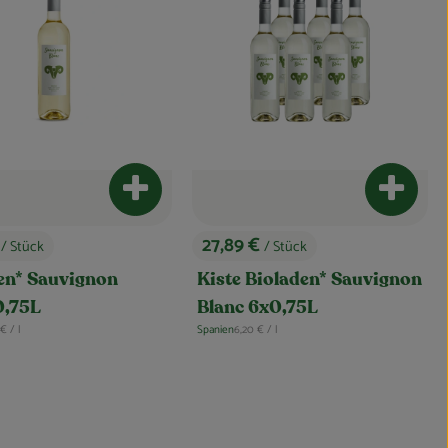
nkorb hinzufügen
Produkt zum Warenkorb hinzufügen
Produkt
€
27,89 €
/ Stück
/ Stück
, Preis:
en* Sauvignon
Kiste Bioladen* Sauvignon
0,75L
Blanc 6x0,75L
erenzpreis:
, Referenzpreis:
 €
/ l
Spanien
6,20 €
/ l
, Herkunft: