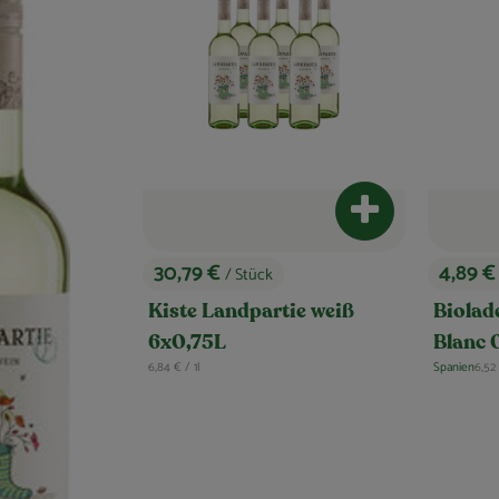
Produkt zum Ware
30,79 €
4,89 
/ Stück
, Preis:
, Preis:
Kiste Landpartie weiß
Biolad
6x0,75L
Blanc 
, Referenzpreis:
, Ref
6,84 €
/ 1l
Spanien
6,52
, Herkunft: