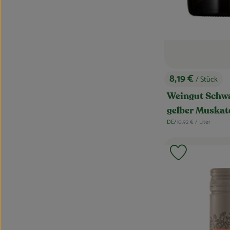
8,19 €
/ Stück
, Preis:
Weingut Schw
gelber Muskate
, Referenzpreis:
DE/
10,92 €
/ Liter
, Herkunft:
Produkt zu F