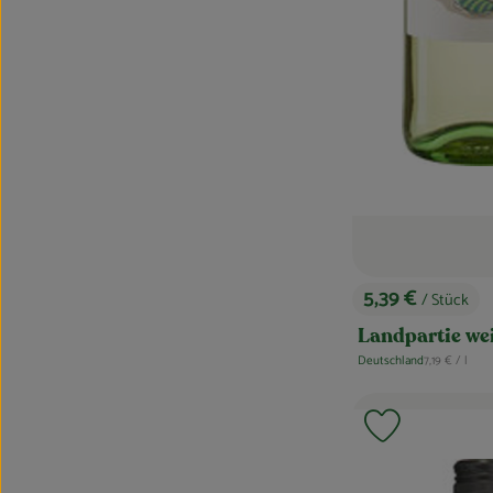
5,39 €
/ Stück
, Preis:
Landpartie wei
, Referenzprei
Deutschland
7,19 €
/ l
, Herkunft:
Produkt zu F