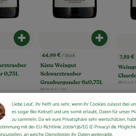
Produkt zum Warenkorb hinzufügen
Produkt zum Ware
44,99 €
/ Stück
7,89 €
, Preis:
, Preis:
arztrauber
Kiste Weingut
Weingu
r 0,75L
Schwarztrauber
Chardo
, Refere
DE/
10,52 €
Grauburgunder 6x0,75L
, Herkunft:
, Referenzpreis:
DE/
10,00 €
/ Liter
, Herkunft:
Liebe Leut', ihr helft uns sehr, wenn ihr Cookies zulasst (bei un
, Verband:
, Verband:
avouriten hinzufügen
Produkt zu Favouriten hinzufügen
Pro
es sogar Bio-Kekse!) und uns somit erlaubt, Daten für unser M
, Kontrollstelle:
, Kontrollstelle:
DE-ÖKO-006
DE-ÖKO-037
zu sammeln. Da wir eure Privatsphäre sehr wertschätzen, habt 
stimmung mit der EU-Richtlinie 2009/136/EG (E-Privacy) die Möglichk
inzustellen, an welche Dienstleister ihr Daten weitergebt.