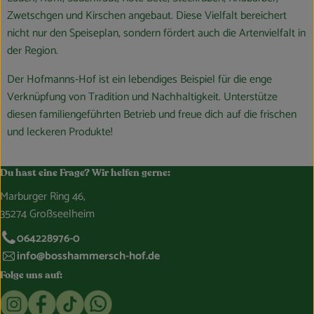
Zwetschgen und Kirschen angebaut. Diese Vielfalt bereichert
nicht nur den Speiseplan, sondern fördert auch die Artenvielfalt in
der Region.
Der Hofmanns-Hof ist ein lebendiges Beispiel für die enge
Verknüpfung von Tradition und Nachhaltigkeit. Unterstütze
diesen familiengeführten Betrieb und freue dich auf die frischen
und leckeren Produkte!
Du hast eine Frage? Wir helfen gerne:
Marburger Ring 46,
35274 Großseelheim
064228976-0
info@bosshammersch-hof.de
Folge uns auf:
Externer Link zu https://www.instagram.com/bosshammersch
Externer Link zu https://www.facebook.com/Oekokist
Externer Link zu https://www.tiktok.com/@boss
Externer Link zu https://whatsapp.com/c