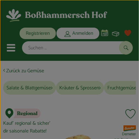
Warenko
Registrieren
Anmelden
Link
Mobiles Menu öffnen oder schli
Suche
Zurück zu Gemüse
Ökokisten
Salate & Blattgemüse
Kräuter & Sprossen
Fruchtgemüse
Bio-Kochkisten
THEMENWELTEN
Regional
Pr
ANGEBOTE
Kauf’ regional & sicher’
, Verband:
dir saisonale Rabatte!
REGIONALES
Demeter