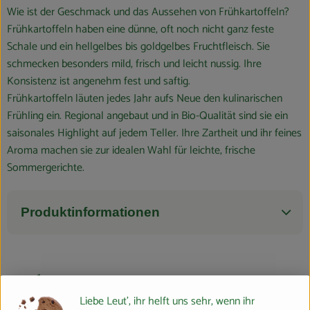
Wie ist der Geschmack und das Aussehen von Frühkartoffeln?
Frühkartoffeln haben eine dünne, oft noch nicht ganz feste
Schale und ein hellgelbes bis goldgelbes Fruchtfleisch. Sie
schmecken besonders mild, frisch und leicht nussig. Ihre
Konsistenz ist angenehm fest und saftig.
Frühkartoffeln läuten jedes Jahr aufs Neue den kulinarischen
Frühling ein. Regional angebaut und in Bio-Qualität sind sie ein
saisonales Highlight auf jedem Teller. Ihre Zartheit und ihr feines
Aroma machen sie zur idealen Wahl für leichte, frische
Sommergerichte.
Produktinformationen
Herkunft
Liebe Leut', ihr helft uns sehr, wenn ihr