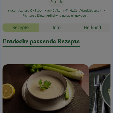
Blog
Stück
#1950
ca. 3,69 €
/ Stück
3,69 €
/ kg
7% MwSt
Handelsklasse II
Richtpreis,
Dieser Artikel wird genau eingewogen.
Rezepte
Info
Herkunft
Entdecke passende Rezepte
Rezept zu Favouri