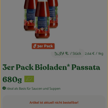
Obst & Gemüse
Kühltheke
Bäckerei
Vorratskammer
Getränke
5,39 €
/ Stück
2,64 €
/ 1kg
Kosmetik
3er Pack Bioladen* Passata
Haus, Garten & Co.
680g
So geht’s
Ideal als Basis für Saucen und Suppen
Über uns
Artikel ist aktuell nicht bestellbar!