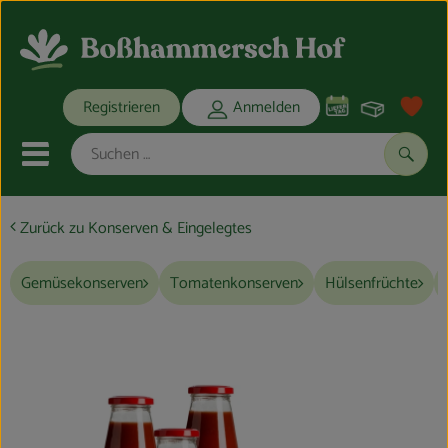
Warenko
Registrieren
Anmelden
Link
Mobiles Menu öffnen oder schli
Suche
Zurück zu Konserven & Eingelegtes
Ökokisten
Gemüsekonserven
Tomatenkonserven
Hülsenfrüchte
Bio-Kochkisten
THEMENWELTEN
ANGEBOTE
REGIONALES