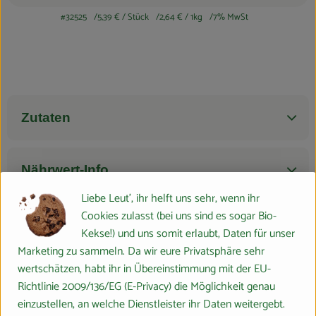
Blog
#32525
5,39 €
/ Stück
2,64 €
/ 1kg
7% MwSt
Zutaten
Nährwert-Info
Liebe Leut', ihr helft uns sehr, wenn ihr
Cookies zulasst (bei uns sind es sogar Bio-
Produktdatenblatt
Kekse!) und uns somit erlaubt, Daten für unser
Marketing zu sammeln. Da wir eure Privatsphäre sehr
wertschätzen, habt ihr in Übereinstimmung mit der EU-
Du hast eine Frage? Wir helfen gerne:
Richtlinie 2009/136/EG (E-Privacy) die Möglichkeit genau
Marburger Ring 46,
einzustellen, an welche Dienstleister ihr Daten weitergebt.
35274 Großseelheim