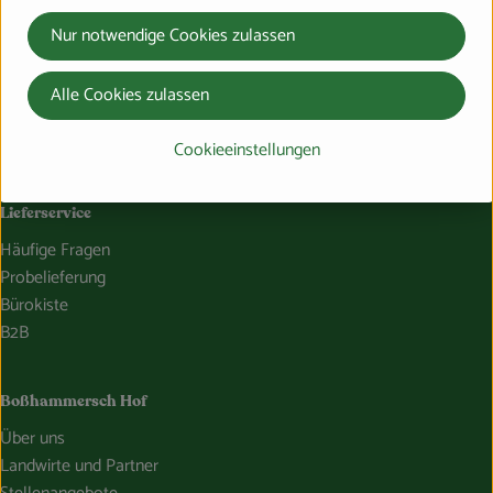
064228976-0
Nur notwendige Cookies zulassen
info@bosshammersch-hof.de
Alle Cookies zulassen
Folge uns auf:
Externer Link zu https://www.instagram.com/bosshammersch
Externer Link zu https://www.facebook.com/Oekokist
Externer Link zu https://www.tiktok.com/@boss
Externer Link zu https://whatsapp.com/c
Cookieeinstellungen
Lieferservice
Häufige Fragen
Probelieferung
Bürokiste
B2B
Boßhammersch Hof
Über uns
Landwirte und Partner