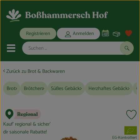
Warenko
Registrieren
Anmelden
Link
Mobiles Menu öffnen oder schli
Suche
Zurück zu Brot & Backwaren
Ökokisten
Brot
Brötchen
Süßes Gebäck
Herzhaftes Gebäck
G
Bio-Kochkisten
THEMENWELTEN
Regional
Pr
ANGEBOTE
Kauf’ regional & sicher’
, Verband:
dir saisonale Rabatte!
REGIONALES
EG-Kontrolliert