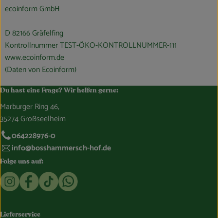
ecoinform GmbH
D 82166 Gräfelfing
Kontrollnummer TEST-ÖKO-KONTROLLNUMMER-111
www.ecoinform.de
(Daten von Ecoinform)
Du hast eine Frage? Wir helfen gerne:
Marburger Ring 46,
35274 Großseelheim
064228976-0
info@bosshammersch-hof.de
Folge uns auf:
Externer Link zu https://www.instagram.com/bosshammersch
Externer Link zu https://www.facebook.com/Oekokist
Externer Link zu https://www.tiktok.com/@boss
Externer Link zu https://whatsapp.com/c
Lieferservice