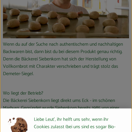
Wenn du auf der Suche nach authentischem und nachhaltigen
Backwaren bist, dann bist du bei diesem Produkt genau richtig.
Denn die Bäckerei Siebenkorn hat sich der Herstellung von
Vollkornbrot mit Charakter verschrieben und trägt stolz das
Demeter-Siegel.
Wo liegt der Betrieb?
Die Bäckerei Siebenkorn liegt direkt ums Eck - im schönen
Marburg. Gegründet wurde Siebenkorn bereits 1985 von einer
Gruppe echter Öko-Idealisten.
Liebe Leut', ihr helft uns sehr, wenn ihr
Cookies zulasst (bei uns sind es sogar Bio-
Wie ist Siebenkorn zertifiziert?