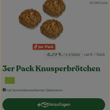
, Kontrollstelle:
DE-ÖKO-006
Obst & Gemüse
Kühltheke
Bäckerei
Vorratskammer
Getränke
4,29 €
/ x 3 Stück
1,43 €
/ Stück
Kosmetik
3er Pack Knusperbrötchen
Haus, Garten & Co.
So geht’s
mit Sonnenblumenkernen Siebenkorn
Über uns
hinzufügen
Produkt zum Warenkorb hinzufüge