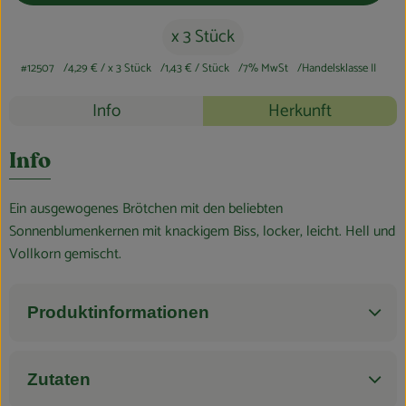
Blog
x 3 Stück
#12507
4,29 €
/ x 3 Stück
1,43 €
/ Stück
7% MwSt
Handelsklasse II
Rezepte
Info
Herkunft
Es wurden k
Entdecke passende Rezepte
Info
Ein ausgewogenes Brötchen mit den beliebten
Sonnenblumenkernen mit knackigem Biss, locker, leicht. Hell und
Vollkorn gemischt.
Produktinformationen
Zutaten