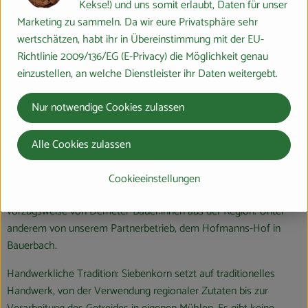
Kekse!) und uns somit erlaubt, Daten für unser
Siebenkorn ist eine Demeter-Bäckerei. Dieses Zertifikat garantiert
Marketing zu sammeln. Da wir eure Privatsphäre sehr
höchste Standards der biodynamischen Landwirtschaft und
wertschätzen, habt ihr in Übereinstimmung mit der EU-
sichert eine natürliche und nachhaltige Lebensmittelherstellung.
Richtlinie 2009/136/EG (E-Privacy) die Möglichkeit genau
Was ist an der Arbeit von Siebenkorn besonders nachhaltig und
einzustellen, an welche Dienstleister ihr Daten weitergebt.
ökologisch?
Nur notwendige Cookies zulassen
Verwendung alter Getreidesorten: Siebenkorn verwendet gerne
alte Getreidesorten wie Dinkel, Emmer, Einkorn und
Alle Cookies zulassen
Lichtkornroggen. Diese sind genügsam im Anbau, schonen den
Boden und sind ideal für Allergiker:innen.
Cookieeinstellungen
Regionale Zutaten: Die Bäckerei bezieht ihre Bio-Zutaten
vorzugsweise von Demeter-Bäuer:innen aus der Region. Unter
anderem von unserem Partnerbetrieb, dem Hofmanns-Hof in
Bauerbach.
Handwerkliche Tradition: Siebenkorn setzt auf traditionelles
Handwerk, von der Verwendung regionaler Zutaten bis zur