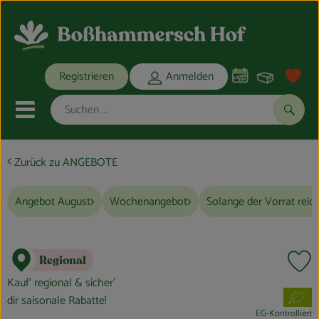
Warenko
Registrieren
Anmelden
Link
Mobiles Menu öffnen oder schli
Suche
Zurück zu ANGEBOTE
Ökokisten
Angebot August
Wochenangebot
Solange der Vorrat reic
Bio-Kochkisten
THEMENWELTEN
Regional
Pr
ANGEBOTE
Kauf’ regional & sicher’
, Verband:
dir saisonale Rabatte!
REGIONALES
EG-Kontrolliert