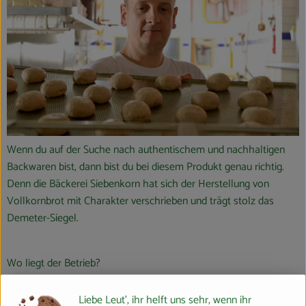
Wenn du auf der Suche nach authentischem und nachhaltigen
Backwaren bist, dann bist du bei diesem Produkt genau richtig.
Denn die Bäckerei Siebenkorn hat sich der Herstellung von
Vollkornbrot mit Charakter verschrieben und trägt stolz das
Demeter-Siegel.
Wo liegt der Betrieb?
Die Bäckerei Siebenkorn liegt direkt ums Eck - im schönen
Marburg. Gegründet wurde Siebenkorn bereits 1985 von einer
Liebe Leut', ihr helft uns sehr, wenn ihr