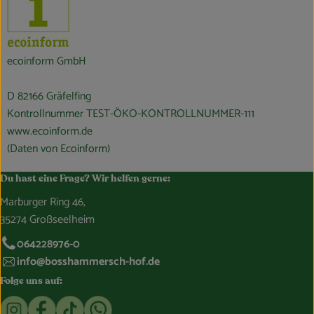
ecoinform GmbH
D 82166 Gräfelfing
Kontrollnummer TEST-ÖKO-KONTROLLNUMMER-111
www.ecoinform.de
(Daten von Ecoinform)
Du hast eine Frage? Wir helfen gerne:
Marburger Ring 46,
35274 Großseelheim
064228976-0
info@bosshammersch-hof.de
Folge uns auf:
Externer Link zu https://www.instagram.com/bosshammersch
Externer Link zu https://www.facebook.com/Oekokist
Externer Link zu https://www.tiktok.com/@boss
Externer Link zu https://whatsapp.com/c