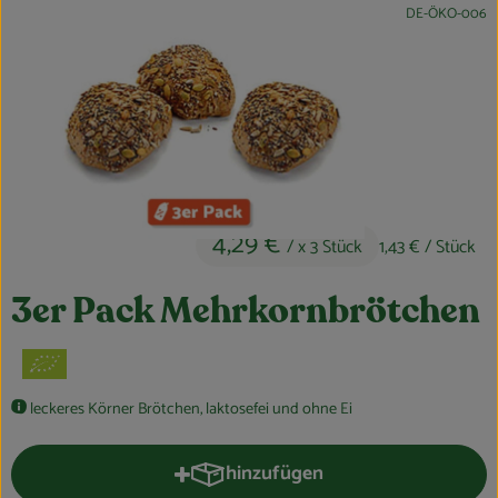
, Kontrollstelle:
DE-ÖKO-006
Obst & Gemüse
Kühltheke
Bäckerei
Vorratskammer
Getränke
4,29 €
/ x 3 Stück
1,43 €
/ Stück
Kosmetik
3er Pack Mehrkornbrötchen
Haus, Garten & Co.
So geht’s
leckeres Körner Brötchen, laktosefei und ohne Ei
Über uns
hinzufügen
Produkt zum Warenkorb hinzufüg