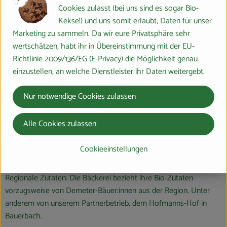
Gruppe echter Öko-Idealisten.
Cookies zulasst (bei uns sind es sogar Bio-
Kekse!) und uns somit erlaubt, Daten für unser
Wie ist Siebenkorn zertifiziert?
Marketing zu sammeln. Da wir eure Privatsphäre sehr
Siebenkorn ist eine Demeter-Bäckerei. Dieses Zertifikat garantiert
wertschätzen, habt ihr in Übereinstimmung mit der EU-
höchste Standards der biodynamischen Landwirtschaft und
Richtlinie 2009/136/EG (E-Privacy) die Möglichkeit genau
sichert eine natürliche und nachhaltige Lebensmittelherstellung.
einzustellen, an welche Dienstleister ihr Daten weitergebt.
Was ist an der Arbeit von Siebenkorn besonders nachhaltig und
Nur notwendige Cookies zulassen
ökologisch?
Verwendung alter Getreidesorten: Siebenkorn verwendet gerne
Alle Cookies zulassen
alte Getreidesorten wie Dinkel, Emmer, Einkorn und
Lichtkornroggen. Diese sind genügsam im Anbau, schonen den
Cookieeinstellungen
Boden und sind ideal für Allergiker:innen.
Regionale Zutaten: Die Bäckerei bezieht ihre Bio-Zutaten
vorzugsweise von Demeter-Bäuer:innen aus der Region. Unter
anderem von unserem Partnerbetrieb, dem Hofmanns-Hof in
Bauerbach.