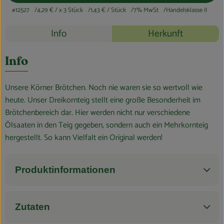
Blog
#12527
4,29 €
/ x 3 Stück
1,43 €
/ Stück
7% MwSt
Handelsklasse II
Rezepte
Info
Herkunft
Es wurden k
Entdecke passende Rezepte
Info
Unsere Körner Brötchen. Noch nie waren sie so wertvoll wie
heute. Unser Dreikornteig stellt eine große Besonderheit im
Brötchenbereich dar. Hier werden nicht nur verschiedene
Ölsaaten in den Teig gegeben, sondern auch ein Mehrkornteig
hergestellt. So kann Vielfalt ein Original werden!
Produktinformationen
Zutaten