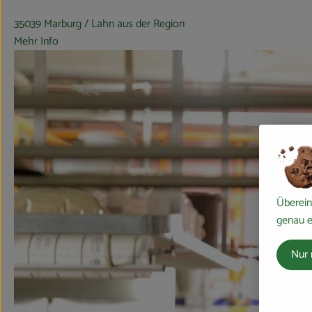
35039 Marburg / Lahn aus der Region
Mehr Info
Überein
genau e
Nur 