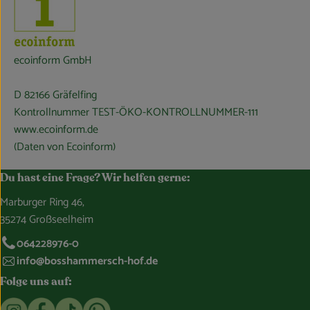
ecoinform GmbH
D 82166 Gräfelfing
Kontrollnummer TEST-ÖKO-KONTROLLNUMMER-111
www.ecoinform.de
(Daten von Ecoinform)
Du hast eine Frage? Wir helfen gerne:
Marburger Ring 46,
35274 Großseelheim
064228976-0
info@bosshammersch-hof.de
Folge uns auf:
Externer Link zu https://www.instagram.com/bosshammersch
Externer Link zu https://www.facebook.com/Oekokist
Externer Link zu https://www.tiktok.com/@boss
Externer Link zu https://whatsapp.com/c