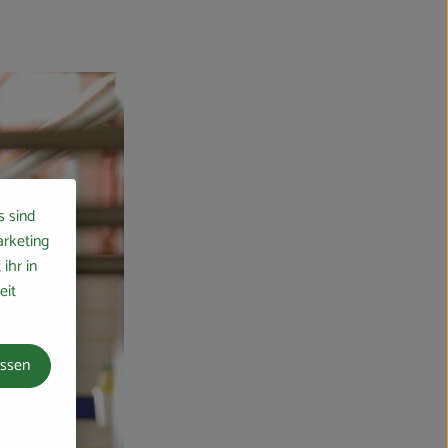
s sind
arketing
ihr in
eit
assen