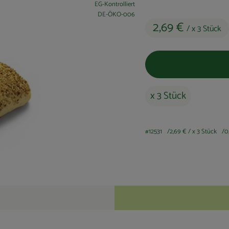
EG-Kontrolliert
, Kontrollstelle:
DE-ÖKO-006
2,69 €
/ x 3 Stück
x 3 Stück
#12531
2,69 €
/ x 3 Stück
0
Rezepte
keine passenden Rezepte gefunden.