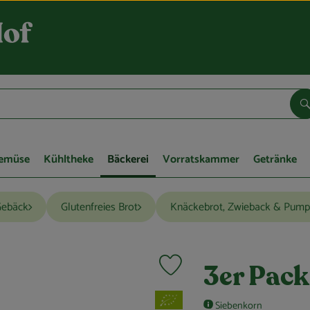
S
Gemüse
Kühltheke
Bäckerei
Vorratskammer
Getränke
Gebäck
Glutenfreies Brot
Knäckebrot, Zwieback & Pump
Produkt zu Favouriten hinzufügen
3er Pac
, Verband:
Siebenkorn