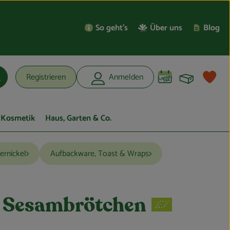
So geht’s
Über uns
Blog
Warenko
L
Registrieren
Anmelden
uchen
Kosmetik
Haus, Garten & Co.
ernickel
Aufbackware, Toast & Wraps
k Sesambrötchen