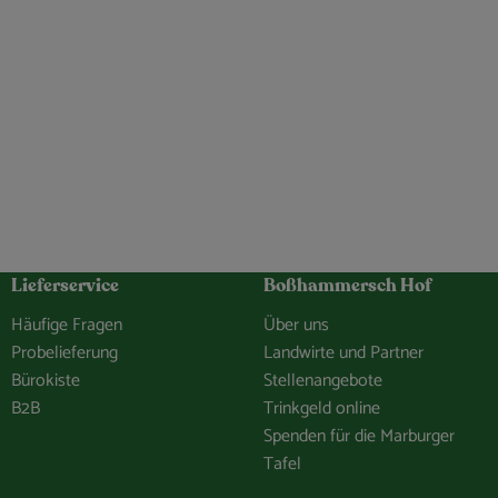
Lieferservice
Boßhammersch Hof
Häufige Fragen
Über uns
Probelieferung
Landwirte und Partner
Bürokiste
Stellenangebote
B2B
Trinkgeld online
Spenden für die Marburger
Tafel
hof/
e.Bosshammersch.Hof
hammersch_hof
hannel/0029VbCaDbdJUM2iLBJEiG1n