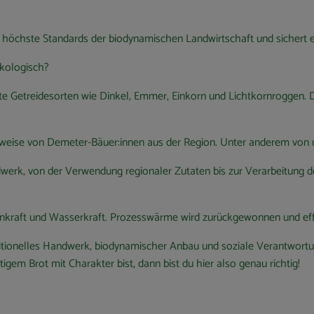
rt höchste Standards der biodynamischen Landwirtschaft und sichert e
ökologisch?
te Getreidesorten wie Dinkel, Emmer, Einkorn und Lichtkornroggen.
ugsweise von Demeter-Bäuer:innen aus der Region. Unter anderem vo
dwerk, von der Verwendung regionaler Zutaten bis zur Verarbeitung d
enkraft und Wasserkraft. Prozesswärme wird zurückgewonnen und effiz
raditionelles Handwerk, biodynamischer Anbau und soziale Verantwort
em Brot mit Charakter bist, dann bist du hier also genau richtig!