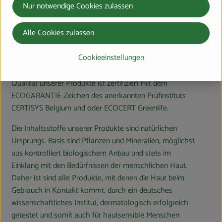
Optimierungsprozess.
Nur notwendige Cookies zulassen
Ökologische Entwicklungskompetenz, Innovationskraft
Alle Cookies zulassen
und wirtschaftliches Handeln unserer Mitarbeiter
garantieren darüber hinaus ein hervorragendes
Cookieeinstellungen
Preis-/Leistungsverhältnis. Alles in allem ein
Erfolgsrezept, das Früchte trägt: Die ökologische
Qualität unserer Produkte ist zertifiziert mit dem
ECOGARANTIE-Zeichen des anerkannten Prüfinstituts
CERTISYS Belgium und oder ECOCERT Greenlife.
Die Inhaltsstoffe unserer Produkte sind natürlichen
Ursprungs. Basis sind Pflanzen und Mineralien, möglichst
aus kontrolliert biologischem Anbau und stets im
Einklang mit den Bedürfnissen der menschlichen Haut.
Daher ist sind alle Produkte, mit denen die Haut beim
Gebrauch in Kontakt kommt, durch ein deutsches
wissenschaftliches Institut, dermatologisch erfolgreich
getestet und somit auch für hautsensible Menschen