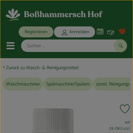
Warenko
Registrieren
Anmelden
Link
Mobiles Menu öffnen oder schli
Suche
Zurück zu Wasch- & Reinigungsmittel
Ökokisten
Waschmaschine
Spülmaschine/Spülen
sonst. Reinigungsm
Bio-Kochkisten
THEMENWELTEN
Pr
ANGEBOTE
, Verband:
WP
REGIONALES
, Kontrollstelle:
DE-ÖKO-037