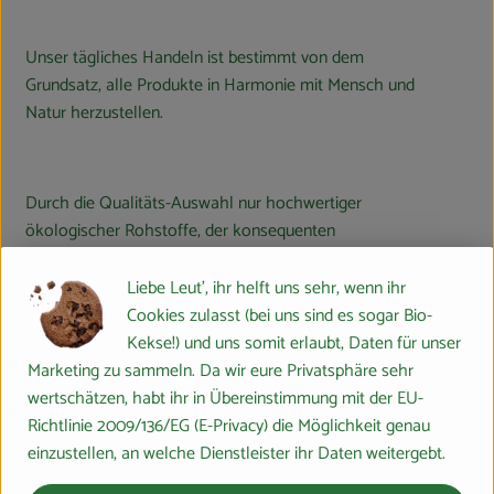
Unser tägliches Handeln ist bestimmt von dem
Grundsatz, alle Produkte in Harmonie mit Mensch und
Natur herzustellen.
Durch die Qualitäts-Auswahl nur hochwertiger
ökologischer Rohstoffe, der konsequenten
Berücksichtigung der menschlichen Gesundheit sowie
der steten Optimierung der Wasch- und
Liebe Leut', ihr helft uns sehr, wenn ihr
Reinigungswirkung unserer Produkte stehen wir täglich
Cookies zulasst (bei uns sind es sogar Bio-
neu für unseren Leitsatz ein.
Kekse!) und uns somit erlaubt, Daten für unser
Marketing zu sammeln. Da wir eure Privatsphäre sehr
Um diesem Anspruch dauerhaft gerecht zu werden,
wertschätzen, habt ihr in Übereinstimmung mit der EU-
entwickeln wir unsere Produkte mit und für unsere
Richtlinie 2009/136/EG (E-Privacy) die Möglichkeit genau
Kunden selbst. Der enge Kundenkontakt unserer
einzustellen, an welche Dienstleister ihr Daten weitergebt.
Fachberater vor Ort dient daher auch einem steten