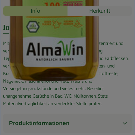
Blog
Rezepte
Info
Herkunft
Es wurden k
Entdecke passende Rezepte
Info
Mit ätherischen Orangen- und Zitronenölen. Konzentriert und
verdünnt einsetzbar. Entfernt Flecken aus Kleidung,
Teppichböden und Polstermöbeln, Kaugummi- und Farbflecken,
verharzte Fette, Gummiabrieb auf Fußböden, Tinten- und
Kugelschreiberflecken, Lack- und Ölfarben, Klebstoffreste,
Nagellack, Maschinenöl und -fett, Wachs und
Versiegelungsrückstände und vieles mehr. Beseitigt
unangenehme Gerüche in Bad, WC, Mülltonnen. Stets
Materialverträglichkeit an verdeckter Stelle prüfen.
Produktinformationen