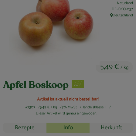
Naturland
Obst & Gemüse
, Kontrollstelle:
DE-ÖKO-037
Deutschland
, Herkunft:
Kühltheke
Bäckerei
Vorratskammer
Getränke
5,49 €
/ kg
Kosmetik
Apfel Boskoop
Haus, Garten & Co.
Artikel ist aktuell nicht bestellbar!
#2307
5,49 €
/ kg
7% MwSt
Handelsklasse II
So geht’s
Dieser Artikel wird genau eingewogen.
Über uns
Rezepte
Info
Herkunft