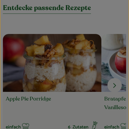
Blog
Entdecke passende Rezepte
Rezept zu Favouri
Apple Pie Porridge
Bratapfel
Vanilleso
einfach
6
Zutaten
einfach