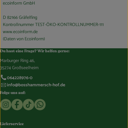
ecoinform GmbH
D 82166 Gräfelfing
Kontrollnummer TEST-ÖKO-KONTROLLNUMMER-111
www.ecoinform.de
(Daten von Ecoinform)
Du hast eine Frage? Wir helfen gerne:
Marburger Ring 46,
35274 Großseelheim
064228976-0
info@bosshammersch-hof.de
Folge uns auf:
Externer Link zu https://www.instagram.com/bosshammersch
Externer Link zu https://www.facebook.com/Oekokist
Externer Link zu https://www.tiktok.com/@boss
Externer Link zu https://whatsapp.com/c
Lieferservice