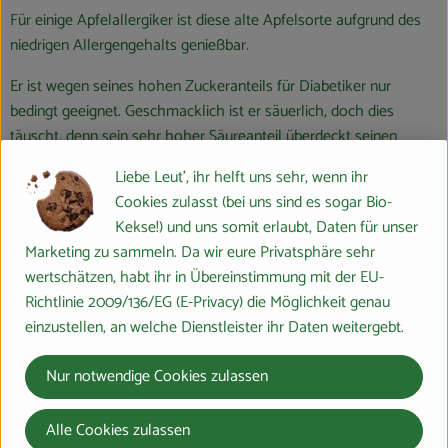
Für einige Apfelallergiker ist diese alte Apfelsorte aufgrund des
niedrigen Allergengehalts genießbar.
Er ist wegen seines hohen Zuckeranteils für Diabetiker nur
bedingt geeignet. Geschmacklich ist er säuerlich, doch dies
täuscht, denn sein sehr hoher Säureanteil überdeckt seinen
hohen Zuckeranteil.
Liebe Leut', ihr helft uns sehr, wenn ihr
Cookies zulasst (bei uns sind es sogar Bio-
Der Schöne aus Boskoop (veraltete Bezeichnung: Schöner von
Kekse!) und uns somit erlaubt, Daten für unser
Boskoop, in Österreich oft: Lederapfel), auch einfach nur
Marketing zu sammeln. Da wir eure Privatsphäre sehr
Boskoop genannt, ist eine der zahlreichen Sorten des
wertschätzen, habt ihr in Übereinstimmung mit der EU-
Kulturapfels.
Richtlinie 2009/136/EG (E-Privacy) die Möglichkeit genau
Der Schöne aus Boskoop ist 1856 als Zufallssämling von einem
einzustellen, an welche Dienstleister ihr Daten weitergebt.
Herrn Ottolander als fruchtender Trieb eines Wildlings in
Boskoop, Niederlande entdeckt worden. Er ist seit 1863 eine weit
Nur notwendige Cookies zulassen
verbreitete Standardsorte. Der Baum hat eine sehr
starkwüchsige, weit ausladende Krone. Er bevorzugt einen
Alle Cookies zulassen
Standort auf schwerem, feuchtem und kalkhaltigem Boden und