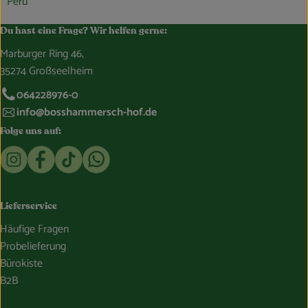
Peru
Du hast eine Frage? Wir helfen gerne:
Marburger Ring 46,
35274 Großseelheim
064228976-0
info@bosshammersch-hof.de
Folge uns auf:
Externer Link zu https://www.instagram.com/bosshammersch
Externer Link zu https://www.facebook.com/Oekokist
Externer Link zu https://www.tiktok.com/@boss
Externer Link zu https://whatsapp.com/c
Lieferservice
Häufige Fragen
Probelieferung
Bürokiste
B2B