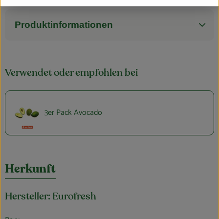
Produktinformationen
Verwendet oder empfohlen bei
3er Pack Avocado
Herkunft
Hersteller: Eurofresh