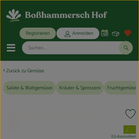
Warenko
Registrieren
Anmelden
Link
Mobiles Menu öffnen oder schli
Suche
Zurück zu Gemüse
Ökokisten
Salate & Blattgemüse
Kräuter & Sprossen
Fruchtgemüse
Bio-Kochkisten
THEMENWELTEN
Pr
ANGEBOTE
, Verband:
REGIONALES
EG-Kontrolliert