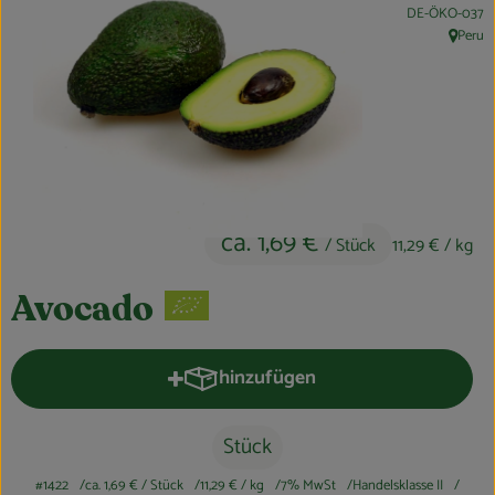
, Kontrollstelle:
DE-ÖKO-037
Obst & Gemüse
Peru
, Herkun
Kühltheke
Bäckerei
Vorratskammer
Getränke
ca. 1,69 €
/ Stück
11,29 €
/ kg
Kosmetik
Avocado
Haus, Garten & Co.
hinzufügen
Produkt zum Warenkorb hinzufüge
So geht’s
Stück
Über uns
#1422
ca. 1,69 €
/ Stück
11,29 €
/ kg
7% MwSt
Handelsklasse II