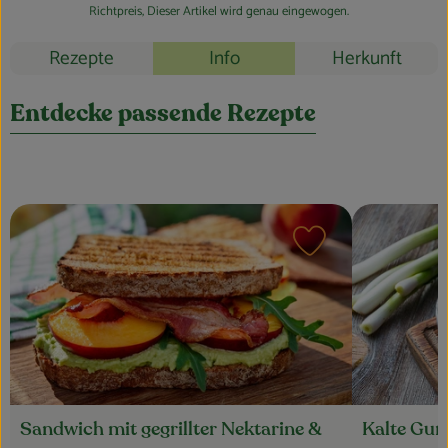
Blog
Richtpreis,
Dieser Artikel wird genau eingewogen.
Rezepte
Info
Herkunft
Entdecke passende Rezepte
Rezept zu Favouri
Sandwich mit gegrillter Nektarine &
Kalte Gu