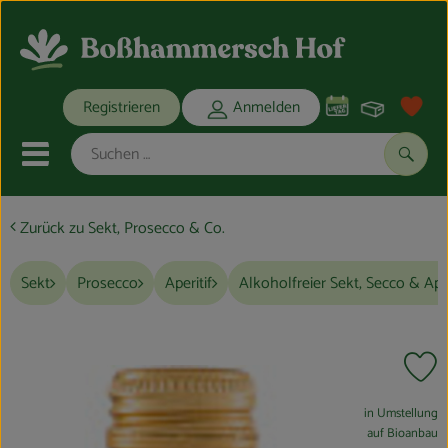
Warenko
Registrieren
Anmelden
Link
Mobiles Menu öffnen oder schli
Suche
Zurück zu Sekt, Prosecco & Co.
Ökokisten
Sekt
Prosecco
Aperitif
Alkoholfreier Sekt, Secco & Aper
Bio-Kochkisten
THEMENWELTEN
Pr
ANGEBOTE
, Verband:
in Umstellung
REGIONALES
auf Bioanbau