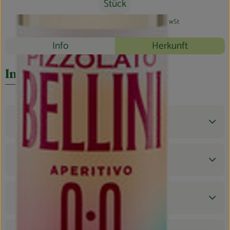
Blog
Stück
#57024
2,99 €
/ Stück
10,87 €
/ l
7% MwSt
Rezepte
Info
Herkunft
Es wurden k
Entdecke passende Rezepte
Info
Produktinformationen
Zutaten
Nährwert-Info