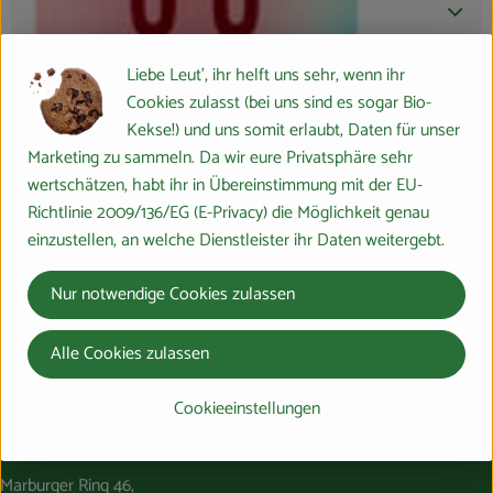
Produktdatenblatt
Liebe Leut', ihr helft uns sehr, wenn ihr
Cookies zulasst (bei uns sind es sogar Bio-
Herkunft
Kekse!) und uns somit erlaubt, Daten für unser
Marketing zu sammeln. Da wir eure Privatsphäre sehr
wertschätzen, habt ihr in Übereinstimmung mit der EU-
Hersteller: Peter Riegel Weinimport GmbH
Richtlinie 2009/136/EG (E-Privacy) die Möglichkeit genau
Italien
einzustellen, an welche Dienstleister ihr Daten weitergebt.
Riegel Erzeugermarken
Nur notwendige Cookies zulassen
Alle Cookies zulassen
Cookieeinstellungen
Du hast eine Frage? Wir helfen gerne:
Marburger Ring 46,