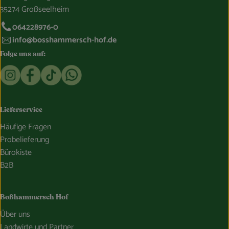
35274 Großseelheim
064228976-0
info@bosshammersch-hof.de
Folge uns auf:
Externer Link zu https://www.instagram.com/bosshammersch
Externer Link zu https://www.facebook.com/Oekokist
Externer Link zu https://www.tiktok.com/@boss
Externer Link zu https://whatsapp.com/c
Lieferservice
Häufige Fragen
Probelieferung
Bürokiste
B2B
Boßhammersch Hof
Über uns
Landwirte und Partner