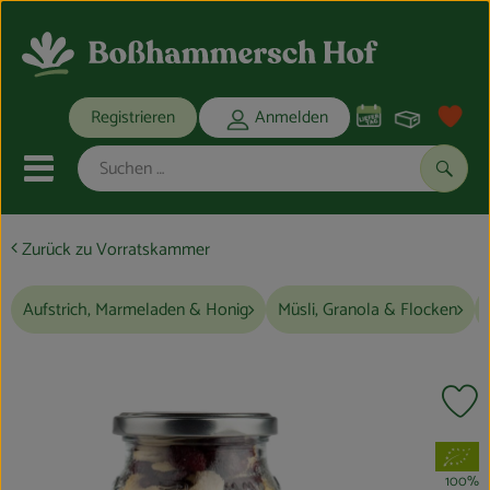
Warenko
Registrieren
Anmelden
Link
Mobiles Menu öffnen oder schli
Suche
Zurück zu Vorratskammer
Ökokisten
Aufstrich, Marmeladen & Honig
Müsli, Granola & Flocken
Bio-Kochkisten
THEMENWELTEN
Pr
ANGEBOTE
, Verband:
REGIONALES
100%