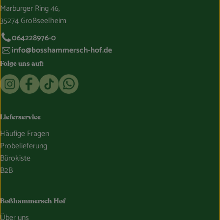
Marburger Ring 46,
35274 Großseelheim
064228976-0
info@bosshammersch-hof.de
Folge uns auf:
Externer Link zu https://www.instagram.com/bosshammersch
Externer Link zu https://www.facebook.com/Oekokist
Externer Link zu https://www.tiktok.com/@boss
Externer Link zu https://whatsapp.com/c
Lieferservice
Häufige Fragen
Probelieferung
Bürokiste
B2B
Boßhammersch Hof
Über uns