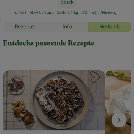
Blog
Stück
#45306
6,99 €
/ Stück
25,89 €
/ 1kg
7% MwSt
Mehrweg
Rezepte
Info
Herkunft
Entdecke passende Rezepte
Rezept zu Favouri