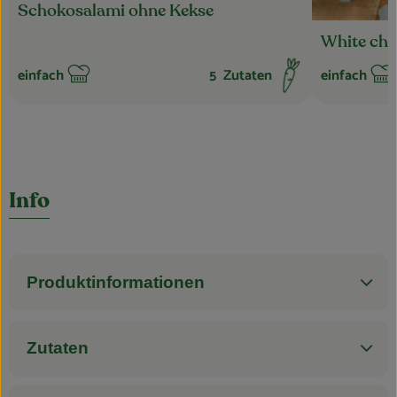
Schokosalami ohne Kekse
White cho
einfach
5
Zutaten
einfach
Schwierigkeit:
Schwierigkei
Info
Produktinformationen
Zutaten