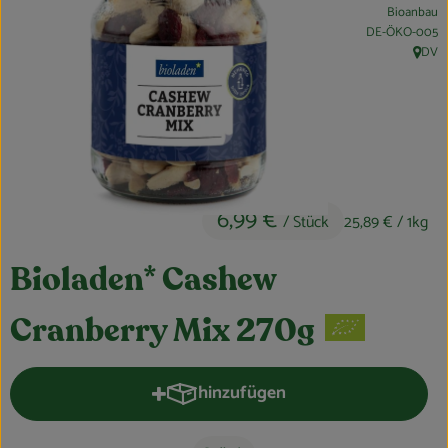
Bioanbau
Obst & Gemüse
, Kontrollstelle:
DE-ÖKO-005
DV
, Herku
Kühltheke
Bäckerei
Vorratskammer
Getränke
6,99 €
/ Stück
25,89 €
/ 1kg
Kosmetik
Bioladen* Cashew
Haus, Garten & Co.
Cranberry Mix 270g
So geht’s
hinzufügen
Produkt zum Warenkorb hinzufüge
Über uns