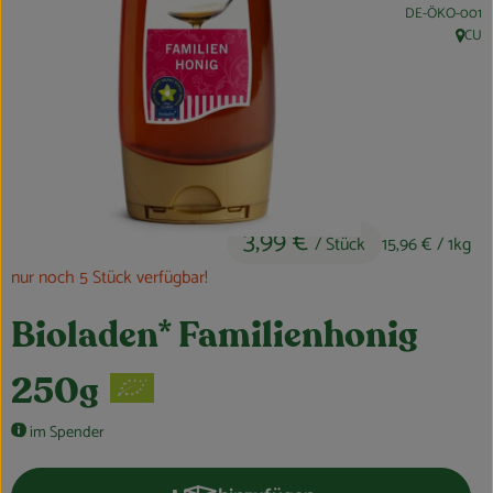
, Kontrollstelle:
DE-ÖKO-001
Obst & Gemüse
CU
, Herku
Kühltheke
Bäckerei
Vorratskammer
Getränke
3,99 €
/ Stück
15,96 €
/ 1kg
Kosmetik
nur noch 5 Stück verfügbar!
Haus, Garten & Co.
Bioladen* Familienhonig
250g
So geht’s
im Spender
Über uns