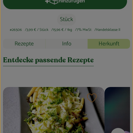
hinzufügen
Blog
Produkt zum Warenkorb hinzufüge
Stück
#26506
3,99 €
/ Stück
15,96 €
/ 1kg
7% MwSt
Handelsklasse II
Rezepte
Info
Herkunft
Entdecke passende Rezepte
Rezept zu Favouri