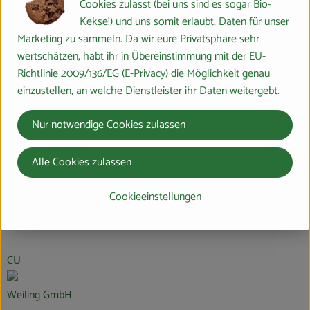
Cookies zulasst (bei uns sind es sogar Bio-
Zutaten
Kekse!) und uns somit erlaubt, Daten für unser
Marketing zu sammeln. Da wir eure Privatsphäre sehr
wertschätzen, habt ihr in Übereinstimmung mit der EU-
Nährwert-Info
Richtlinie 2009/136/EG (E-Privacy) die Möglichkeit genau
einzustellen, an welche Dienstleister ihr Daten weitergebt.
Produktdatenblatt
Nur notwendige Cookies zulassen
Alle Cookies zulassen
Herkunft
Cookieeinstellungen
Hersteller: bioladen
CU
Weiling GmbH