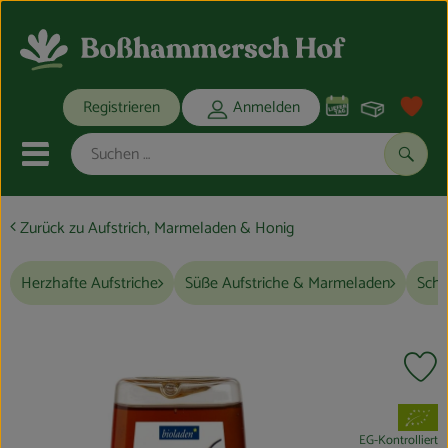
Warenko
Registrieren
Anmelden
Link
Mobiles Menu öffnen oder schli
Suche
Zurück zu Aufstrich, Marmeladen & Honig
Ökokisten
Herzhafte Aufstriche
Süße Aufstriche & Marmeladen
Scho
Bio-Kochkisten
THEMENWELTEN
Pr
ANGEBOTE
, Verband:
REGIONALES
EG-Kontrolliert