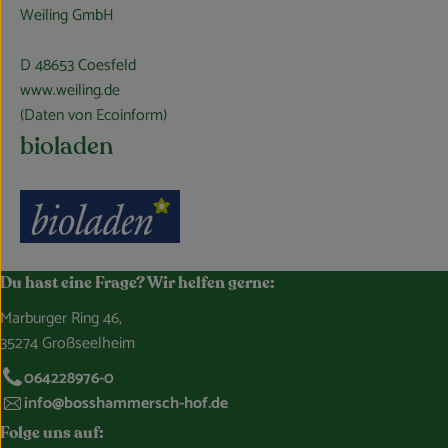
Weiling GmbH
D 48653 Coesfeld
www.weiling.de
(Daten von Ecoinform)
bioladen
Du hast eine Frage? Wir helfen gerne:
Marburger Ring 46,
35274 Großseelheim
064228976-0
info@bosshammersch-hof.de
Folge uns auf: