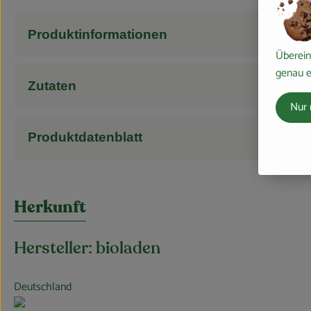
Produktinformationen
Überein
genau e
Zutaten
Nur 
Produktdatenblatt
Herkunft
Hersteller: bioladen
Deutschland