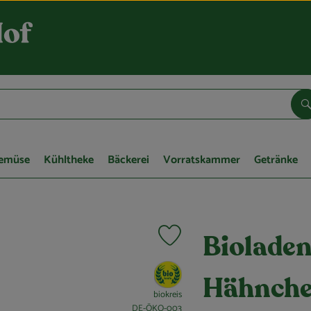
S
Gemüse
Kühltheke
Bäckerei
Vorratskammer
Getränke
Produkt zu Favouriten hinzufügen
Bioladen
, Verband:
Hähnchen
biokreis
, Kontrollstelle:
DE-ÖKO-003