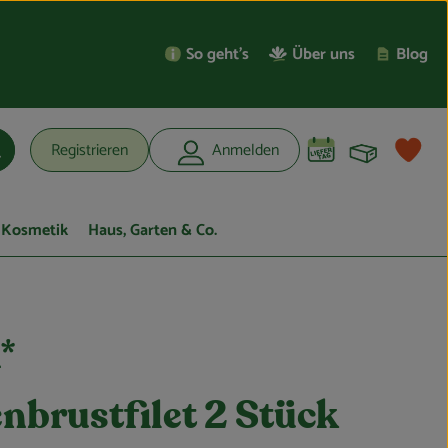
So geht’s
Über uns
Blog
Warenko
L
Registrieren
Anmelden
uchen
Kosmetik
Haus, Garten & Co.
*
brustfilet 2 Stück