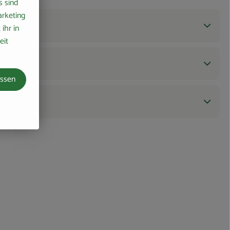
s sind
arketing
ihr in
eit
assen