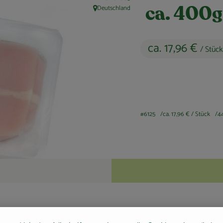
Deutschland
ca. 400g
, Herkunft:
ca. 17,96 €
/ Stück
#6125
ca. 17,96 €
/ Stück
4
Rezepte
keine passenden Rezepte gefunden.