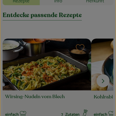
Rezepte
Info
Herkunft
Blog
Entdecke passende Rezepte
Rezept zu Favouri
Wirsing-Nudeln vom Blech
Kohlrabi-
einfach
7
Zutaten
einfach