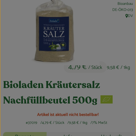
Bioanbau
Obst & Gemüse
, Kontrollstelle:
DE-ÖKO-013
DV
, Herku
Kühltheke
Bäckerei
Vorratskammer
Getränke
4,79 €
/ Stück
9,58 €
/ 1kg
Kosmetik
Bioladen Kräutersalz
Haus, Garten & Co.
Nachfüllbeutel 500g
So geht’s
Artikel ist aktuell nicht bestellbar!
#37019
4,79 €
/ Stück
9,58 €
/ 1kg
7% MwSt
Über uns