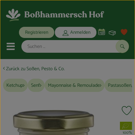
Warenko
Registrieren
Anmelden
Link
Mobiles Menu öffnen oder schli
Suche
Zurück zu Soßen, Pesto & Co.
Ökokisten
Ketchup
Senf
Mayonnaise & Remoulade
Pastasoßen, 
Bio-Kochkisten
THEMENWELTEN
Pr
ANGEBOTE
, Verband:
REGIONALES
100%