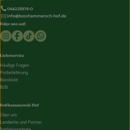
064228976-0
info@bosshammersch-hof.de
Folge uns auf:
Externer Link zu https://www.instagram.com/bosshammersch
Externer Link zu https://www.facebook.com/Oekokist
Externer Link zu https://www.tiktok.com/@boss
Externer Link zu https://whatsapp.com/c
Lieferservice
Häufige Fragen
Probelieferung
Bürokiste
B2B
Boßhammersch Hof
Über uns
Landwirte und Partner
Stellenangebote