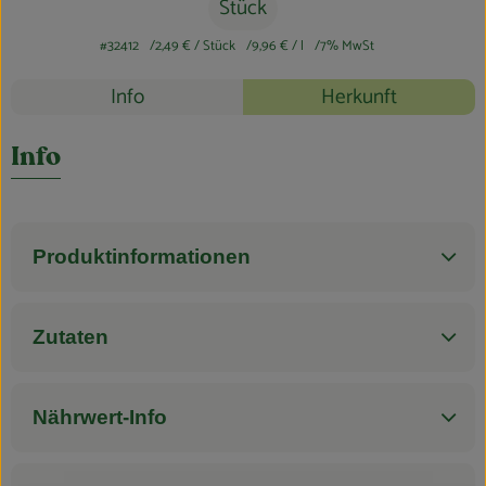
Blog
Stück
#32412
2,49 €
/ Stück
9,96 €
/ l
7% MwSt
Rezepte
Info
Herkunft
Es wurden k
Entdecke passende Rezepte
Info
Produktinformationen
Zutaten
Nährwert-Info