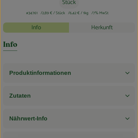
Blog
Stück
#34761
2,89 €
/ Stück
6,42 €
/ 1kg
7% MwSt
Rezepte
Info
Herkunft
Es wurden k
Entdecke passende Rezepte
Info
Produktinformationen
Zutaten
Nährwert-Info