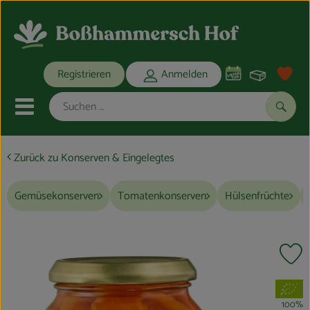
Warenko
Registrieren
Anmelden
Link
Mobiles Menu öffnen oder schli
Suche
Zurück zu Konserven & Eingelegtes
Ökokisten
Gemüsekonserven
Tomatenkonserven
Hülsenfrüchte
Bio-Kochkisten
THEMENWELTEN
Pr
ANGEBOTE
, Verband:
REGIONALES
100%