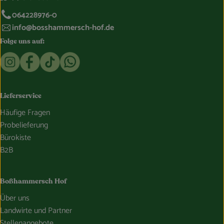
064228976-0
info@bosshammersch-hof.de
Folge uns auf:
Externer Link zu https://www.instagram.com/bosshammersch
Externer Link zu https://www.facebook.com/Oekokist
Externer Link zu https://www.tiktok.com/@boss
Externer Link zu https://whatsapp.com/c
Lieferservice
Häufige Fragen
Probelieferung
Bürokiste
B2B
Boßhammersch Hof
Über uns
Landwirte und Partner
Stellenangebote