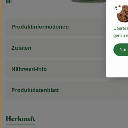
Info
Produktinformationen
Überein
genau e
Zutaten
Nur 
Nährwert-Info
Produktdatenblatt
Herkunft