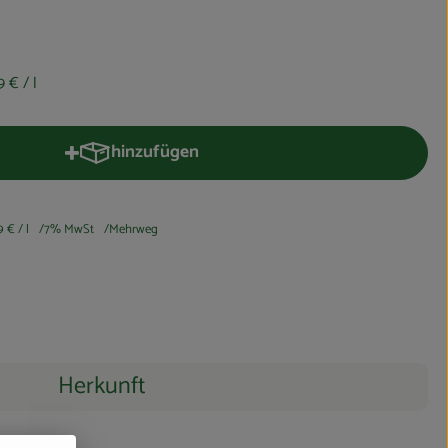
9 €
/ l
hinzufügen
Produkt zum Warenkorb hinzufügen
9 €
/ l
7% MwSt
Mehrweg
Herkunft