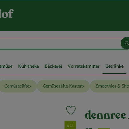
S
Gemüse
Kühltheke
Bäckerei
Vorratskammer
Getränke
Gemüsesäfte
Gemüsesäfte Kasten
Smoothies & Sho
Produkt zu Favouriten hinzufügen
dennree 
, Verband: