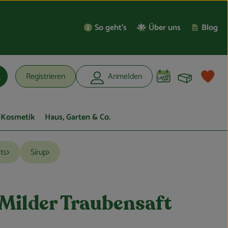
So geht’s
Über uns
Blog
Warenko
L
Registrieren
Anmelden
uchen
Kosmetik
Haus, Garten & Co.
ts
Sirup
Milder Traubensaft