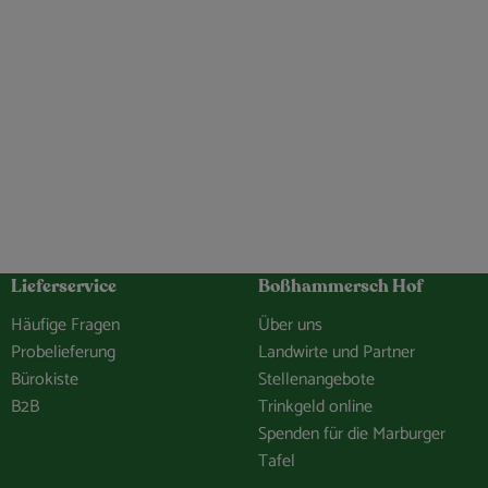
Lieferservice
Boßhammersch Hof
Häufige Fragen
Über uns
Probelieferung
Landwirte und Partner
Bürokiste
Stellenangebote
B2B
Trinkgeld online
Spenden für die Marburger
Tafel
hof/
e.Bosshammersch.Hof
hammersch_hof
hannel/0029VbCaDbdJUM2iLBJEiG1n