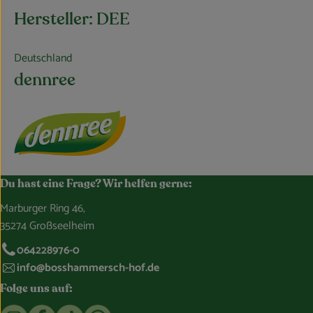
Hersteller: DEE
Deutschland
dennree
Du hast eine Frage? Wir helfen gerne:
Marburger Ring 46,
35274 Großseelheim
064228976-0
info@bosshammersch-hof.de
Folge uns auf:
Externer Link zu https://www.instagram.com/bosshammersch
Externer Link zu https://www.facebook.com/Oekokist
Externer Link zu https://www.tiktok.com/@boss
Externer Link zu https://whatsapp.com/c