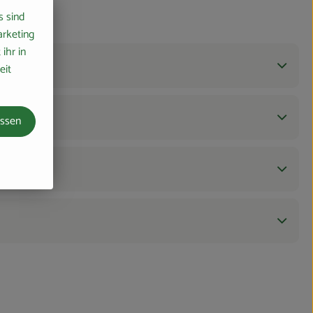
s sind
arketing
ihr in
eit
assen