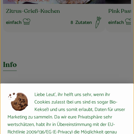
Zitrus-Grieß-Kuchen
Pink Past
einfach
8
Zutaten
einfach
Schwierigkeit:
Schwierigkei
Info
Produktinformationen
Liebe Leut', ihr helft uns sehr, wenn ihr
Cookies zulasst (bei uns sind es sogar Bio-
Kekse!) und uns somit erlaubt, Daten für unser
Zutaten
Marketing zu sammeln. Da wir eure Privatsphäre sehr
wertschätzen, habt ihr in Übereinstimmung mit der EU-
Richtlinie 2009/136/EG (E-Privacy) die Möglichkeit genau