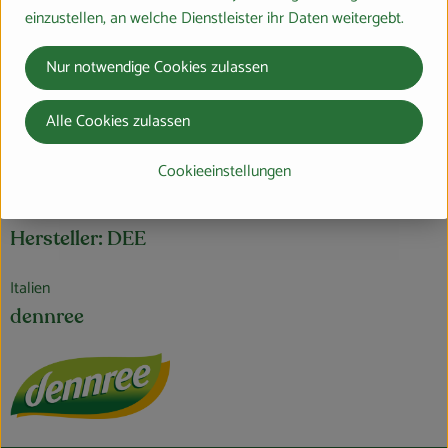
Nährwert-Info
einzustellen, an welche Dienstleister ihr Daten weitergebt.
Nur notwendige Cookies zulassen
Produktdatenblatt
Alle Cookies zulassen
Cookieeinstellungen
Herkunft
Hersteller: DEE
Italien
dennree