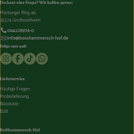
Du hast eine Frage? Wir helfen gerne:
Marburger Ring 46,
35274 Großseelheim
064228976-0
info@bosshammersch-hof.de
Folge uns auf:
Externer Link zu https://www.instagram.com/bosshammersch
Externer Link zu https://www.facebook.com/Oekokist
Externer Link zu https://www.tiktok.com/@boss
Externer Link zu https://whatsapp.com/c
Lieferservice
Häufige Fragen
Probelieferung
Bürokiste
B2B
Boßhammersch Hof