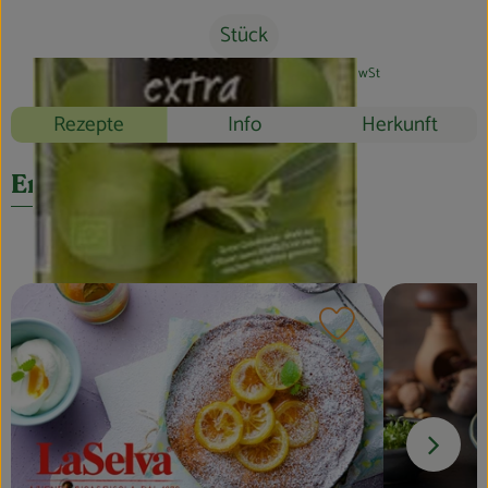
Blog
Stück
#46332
12,39 €
/ Stück
12,39 €
/ l
7% MwSt
Rezepte
Info
Herkunft
Entdecke passende Rezepte
Rezept zu Favouri