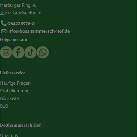
Marburger Ring 46,
35274 Großseelheim
064228976-0
info@bosshammersch-hof.de
Folge uns auf:
Externer Link zu https://www.instagram.com/bosshammersch
Externer Link zu https://www.facebook.com/Oekokist
Externer Link zu https://www.tiktok.com/@boss
Externer Link zu https://whatsapp.com/c
Lieferservice
Häufige Fragen
Probelieferung
Bürokiste
B2B
Boßhammersch Hof
Über uns