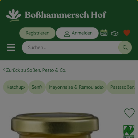
Warenko
Registrieren
Anmelden
Link
Mobiles Menu öffnen oder schli
Suche
Zurück zu Soßen, Pesto & Co.
Ökokisten
Ketchup
Senf
Mayonnaise & Remoulade
Pastasoßen, 
Bio-Kochkisten
THEMENWELTEN
Pr
ANGEBOTE
, Verband:
REGIONALES