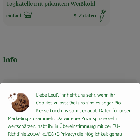
Tagliatelle mit pikantem Weißkohl
einfach
5
Zutaten
Schwierigkeit:
Info
Produktinformationen
Liebe Leut', ihr helft uns sehr, wenn ihr
Cookies zulasst (bei uns sind es sogar Bio-
Kekse!) und uns somit erlaubt, Daten für unser
Zutaten
Marketing zu sammeln. Da wir eure Privatsphäre sehr
wertschätzen, habt ihr in Übereinstimmung mit der EU-
Richtlinie 2009/136/EG (E-Privacy) die Möglichkeit genau
Nährwert-Info