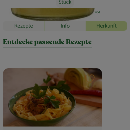
Blog
Stück
#32218
2,29 €
/ Stück
11,45 €
/ l
7% MwSt
Rezepte
Info
Herkunft
Entdecke passende Rezepte
Rezept zu Favouri