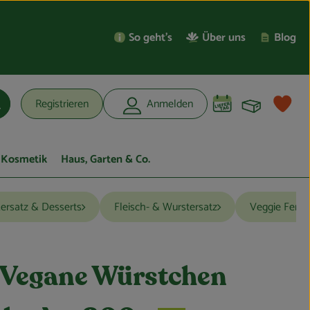
So geht’s
Über uns
Blog
Warenko
L
Registrieren
Anmelden
uchen
Kosmetik
Haus, Garten & Co.
ersatz & Desserts
Fleisch- & Wurstersatz
Veggie Fertig
 Vegane Würstchen