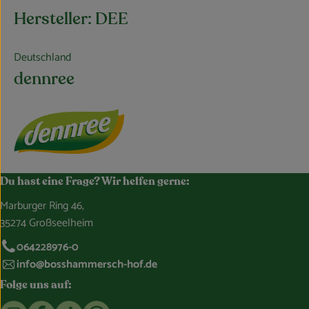
Hersteller: DEE
Deutschland
dennree
Du hast eine Frage? Wir helfen gerne:
Marburger Ring 46,
35274 Großseelheim
064228976-0
info@bosshammersch-hof.de
Folge uns auf:
Externer Link zu https://www.instagram.com/bosshammersch
Externer Link zu https://www.facebook.com/Oekokist
Externer Link zu https://www.tiktok.com/@boss
Externer Link zu https://whatsapp.com/c