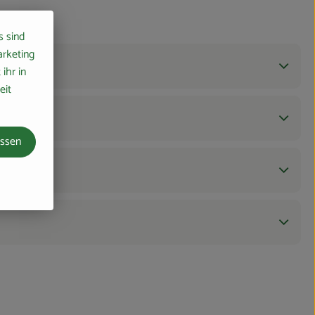
s sind
arketing
ihr in
eit
assen