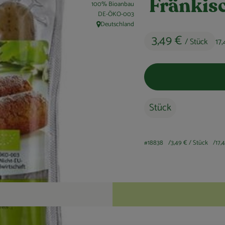
Fränkis
100% Bioanbau
, Kontrollstelle:
DE-ÖKO-003
Deutschland
, Herkunft:
3,49 €
/ Stück
17
Stück
#18838
3,49 €
/ Stück
17,
Rezepte
keine passenden Rezepte gefunden.