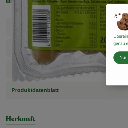
Info
Produktinformationen
Überein
genau e
Zutaten
Nur 
Nährwert-Info
Produktdatenblatt
Herkunft