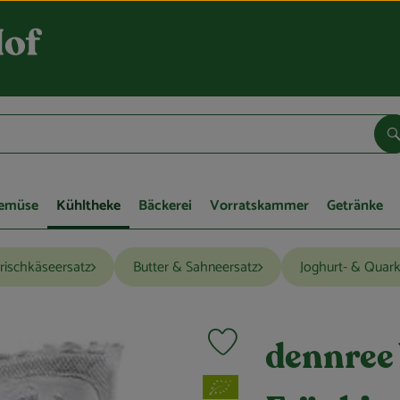
S
Gemüse
Kühltheke
Bäckerei
Vorratskammer
Getränke
rischkäseersatz
Butter & Sahneersatz
Joghurt- & Quark
Produkt zu Favouriten hinzufügen
dennree
, Verband: