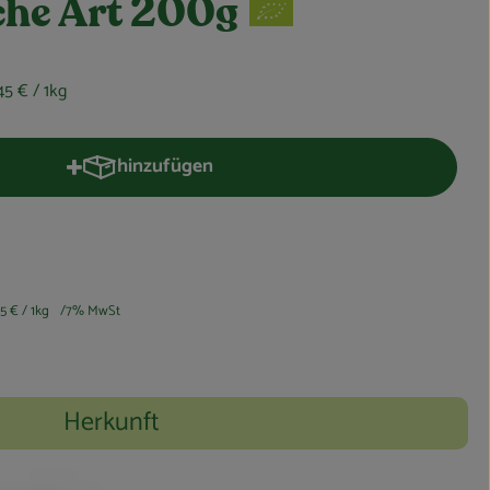
che Art 200g
,45 €
/ 1kg
hinzufügen
Produkt zum Warenkorb hinzufügen
45 €
/ 1kg
7% MwSt
Herkunft