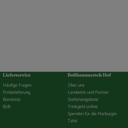
Lieferservice
Boßhammersch Hof
Häufige Fragen
Über uns
Probelieferung
Landwirte und Partner
Bürokiste
Stellenangebote
B2B
Trinkgeld online
Spenden für die Marburger
Tafel
hof/
e.Bosshammersch.Hof
hammersch_hof
hannel/0029VbCaDbdJUM2iLBJEiG1n