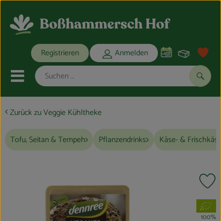
Warenko
Registrieren
Anmelden
Link
Mobiles Menu öffnen oder schli
Suche
Zurück zu Veggie Kühltheke
Ökokisten
Tofu, Seitan & Tempeh
Pflanzendrinks
Käse- & Frischkäs
Bio-Kochkisten
THEMENWELTEN
Pr
ANGEBOTE
, Verband:
REGIONALES
100%