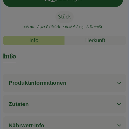
Produkt zum Warenkorb hinzufüge
Blog
Stück
#18910
3,49 €
/ Stück
38,78 €
/ 1kg
7% MwSt
Rezepte
Info
Herkunft
Es wurden k
Entdecke passende Rezepte
Info
Produktinformationen
Zutaten
Nährwert-Info