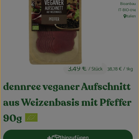
Bioanbau
Obst & Gemüse
, Kontrollstell
IT-BIO-014
Italien
, Herkunft
Kühltheke
Bäckerei
Vorratskammer
Getränke
3,49 €
/ Stück
38,78 €
/ 1kg
Kosmetik
dennree veganer Aufschnitt
Haus, Garten & Co.
aus Weizenbasis mit Pfeffer
So geht’s
90g
Über uns
hinzufügen