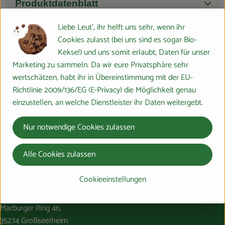
Produktdatenblatt
Liebe Leut', ihr helft uns sehr, wenn ihr
Cookies zulasst (bei uns sind es sogar Bio-
Kekse!) und uns somit erlaubt, Daten für unser
Herkunft
Marketing zu sammeln. Da wir eure Privatsphäre sehr
wertschätzen, habt ihr in Übereinstimmung mit der EU-
Hersteller: DEE
Richtlinie 2009/136/EG (E-Privacy) die Möglichkeit genau
einzustellen, an welche Dienstleister ihr Daten weitergebt.
Deutschland
dennree
Nur notwendige Cookies zulassen
Alle Cookies zulassen
Cookieeinstellungen
Du hast eine Frage? Wir helfen gerne:
Marburger Ring 46,
35274 Großseelheim