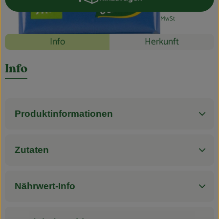
Produkt zum Warenkorb hinzufüg
Blog
#43044
2,59 €
/ Stück
25,90 €
/ 1kg
7% MwSt
Rezepte
Info
Herkunft
Es wurden k
Entdecke passende Rezepte
Info
Produktinformationen
Zutaten
Nährwert-Info