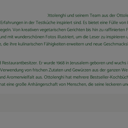
rendes Kochbuch von Yotam Ottolenghi und seinem Team aus der Ottol
rfahrungen in der Testküche inspiriert sind. Es bietet eine Fülle vo
egeln. Von kreativen vegetarischen Gerichten bis hin zu raffinierten 
und mit wunderschönen Fotos illustriert, um die Leser zu inspirieren
alle, die ihre kulinarischen Fähigkeiten erweitern und neue Geschma
staurantbesitzer. Er wurde 1968 in Jerusalem geboren und wuchs in I
 Verwendung von frischen Zutaten und Gewürzen aus der ganzen Welt.
t und Aromenvielfalt aus. Ottolenghi hat mehrere Bestseller-Kochbüch
 hat eine große Anhängerschaft von Menschen, die seine leckeren und