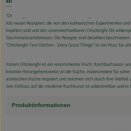
Info
"Ottolenghi Test Kitchen - Extra Good Things" ist ein inspirie
100 neuen Rezepten, die von den kulinarischen Experimenten und E
inspiriert sind und den unverwechselbaren Ottolenghi-Stil widerspi
Geschmackserlebnissen. Die Rezepte sind detailliert beschrieben 
"Ottolenghi Test Kitchen - Extra Good Things" ist ein Muss für 
Yotam Ottolenghi ist ein renommierter Koch, Kochbuchautor und Re
kreative Herangehensweise an die Küche, insbesondere für seine
asiatischen Küche inspiriert und zeichnen sich durch ihre Vielfal
Sein Einfluss auf die moderne Kochkunst ist unbestreitbar und er
Produktinformationen