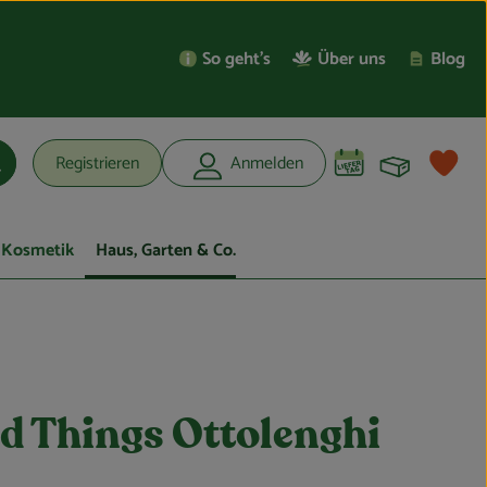
So geht’s
Über uns
Blog
Warenko
L
Registrieren
Anmelden
uchen
Kosmetik
Haus, Garten & Co.
d Things Ottolenghi