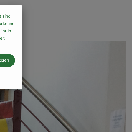
s sind
arketing
ihr in
eit
assen