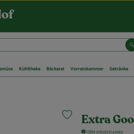
S
Gemüse
Kühltheke
Bäckerei
Vorratskammer
Getränke
Produkt zu Favouriten hinzufügen
Extra Goo
, Kontrollstelle:
.
ISBN 9783831045969