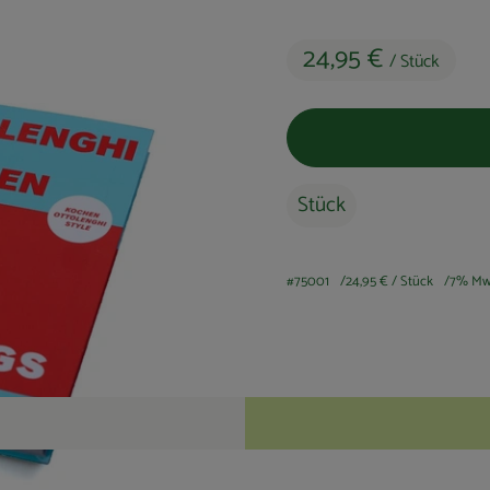
24,95 €
/ Stück
Stück
#75001
24,95 €
/ Stück
7% Mw
Rezepte
keine passenden Rezepte gefunden.