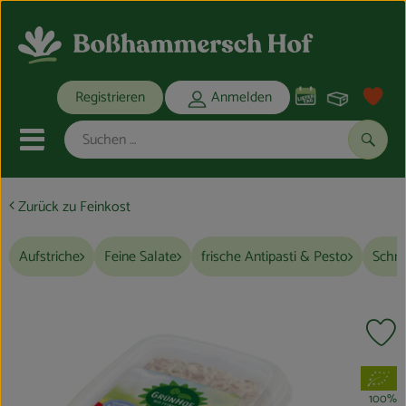
Warenko
Registrieren
Anmelden
Link
Mobiles Menu öffnen oder schli
Suche
Zurück zu Feinkost
Ökokisten
Aufstriche
Feine Salate
frische Antipasti & Pesto
Schne
Bio-Kochkisten
THEMENWELTEN
Pr
ANGEBOTE
, Verband:
REGIONALES
100%