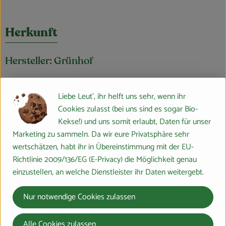
Herkunft
Hersteller: Grünhof
Deutschland
Liebe Leut', ihr helft uns sehr, wenn ihr
Cookies zulasst (bei uns sind es sogar Bio-
Kekse!) und uns somit erlaubt, Daten für unser
Marketing zu sammeln. Da wir eure Privatsphäre sehr
wertschätzen, habt ihr in Übereinstimmung mit der EU-
Popp Feinkost GmbH
Richtlinie 2009/136/EG (E-Privacy) die Möglichkeit genau
einzustellen, an welche Dienstleister ihr Daten weitergebt.
D 24568 Kaltenkirchen
Die Marke Grünhof steht für genussvolle Bio-Feinkost und –
Nur notwendige Cookies zulassen
Convenience und vereint langjährige Feinkost-Erfahrung im Bio-
Bereich mit Qualität, Zuverlässigkeit, Lieferfähigkeit und
Alle Cookies zulassen