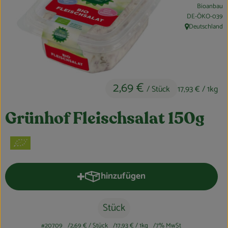
Bioanbau
Obst & Gemüse
, Kontrollstelle:
DE-ÖKO-039
Deutschland
, Herkunft:
Kühltheke
Bäckerei
Vorratskammer
2,69 €
/ Stück
17,93 €
/ 1kg
Getränke
Grünhof Fleischsalat 150g
Kosmetik
Haus, Garten & Co.
hinzufügen
Produkt zum Warenkorb hinzufüge
So geht’s
Stück
Über uns
#20709
2,69 €
/ Stück
17,93 €
/ 1kg
7% MwSt