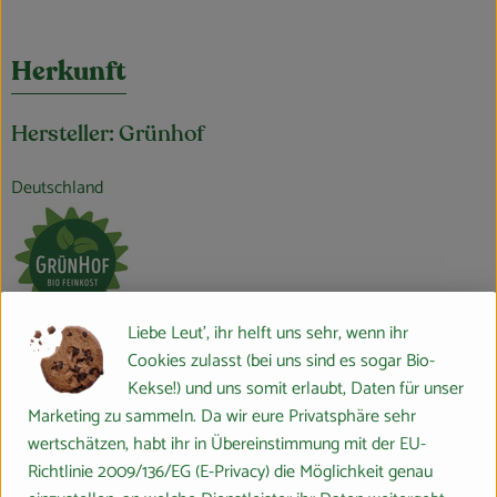
Herkunft
Hersteller: Grünhof
Deutschland
Liebe Leut', ihr helft uns sehr, wenn ihr
Popp Feinkost GmbH
Cookies zulasst (bei uns sind es sogar Bio-
Kekse!) und uns somit erlaubt, Daten für unser
D 24568 Kaltenkirchen
Marketing zu sammeln. Da wir eure Privatsphäre sehr
Die Marke Grünhof steht für genussvolle Bio-Feinkost und –
wertschätzen, habt ihr in Übereinstimmung mit der EU-
Convenience und vereint langjährige Feinkost-Erfahrung im Bio-
Richtlinie 2009/136/EG (E-Privacy) die Möglichkeit genau
Bereich mit Qualität, Zuverlässigkeit, Lieferfähigkeit und