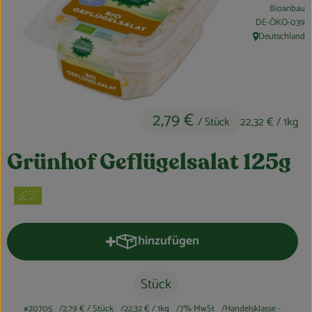
Bioanbau
Obst & Gemüse
, Kontrollstelle:
DE-ÖKO-039
Deutschland
, Herkunft:
Kühltheke
Bäckerei
Vorratskammer
2,79 €
/ Stück
22,32 €
/ 1kg
Getränke
Grünhof Geflügelsalat 125g
Kosmetik
Haus, Garten & Co.
hinzufügen
Produkt zum Warenkorb hinzufüge
So geht’s
Stück
Über uns
#20705
2,79 €
/ Stück
22,32 €
/ 1kg
7% MwSt
Handelsklasse -