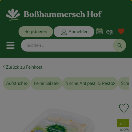
Warenko
Registrieren
Anmelden
Link
Mobiles Menu öffnen oder schli
Suche
Zurück zu Feinkost
Ökokisten
Aufstriche
Feine Salate
frische Antipasti & Pesto
Schne
Bio-Kochkisten
THEMENWELTEN
Pr
ANGEBOTE
, Verband:
REGIONALES
100%