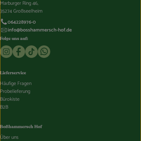
Marburger Ring 46,
35274 Großseelheim
064228976-0
info@bosshammersch-hof.de
Folge uns auf:
Externer Link zu https://www.instagram.com/bosshammersch
Externer Link zu https://www.facebook.com/Oekokist
Externer Link zu https://www.tiktok.com/@boss
Externer Link zu https://whatsapp.com/c
Lieferservice
Häufige Fragen
Probelieferung
Bürokiste
B2B
Boßhammersch Hof
Über uns