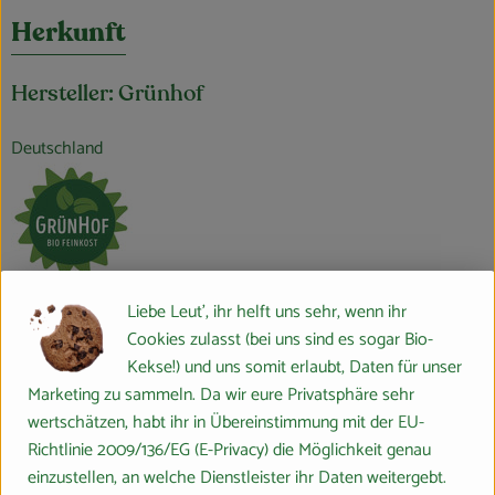
Herkunft
Hersteller: Grünhof
Deutschland
Popp Feinkost GmbH
Liebe Leut', ihr helft uns sehr, wenn ihr
Cookies zulasst (bei uns sind es sogar Bio-
D 24568 Kaltenkirchen
Kekse!) und uns somit erlaubt, Daten für unser
Die Marke Grünhof steht für genussvolle Bio-Feinkost und –
Marketing zu sammeln. Da wir eure Privatsphäre sehr
Convenience und vereint langjährige Feinkost-Erfahrung im Bio-
wertschätzen, habt ihr in Übereinstimmung mit der EU-
Bereich mit Qualität, Zuverlässigkeit, Lieferfähigkeit und
Richtlinie 2009/136/EG (E-Privacy) die Möglichkeit genau
Sicherheit.
einzustellen, an welche Dienstleister ihr Daten weitergebt.