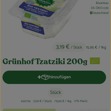
Bioanbau
Obst & Gemüse
, Kontrollstelle:
DE-ÖKO-039
Deutschland
, Herkunft:
Kühltheke
Bäckerei
Vorratskammer
3,19 €
/ Stück
15,95 €
/ 1kg
Getränke
Kosmetik
Grünhof Tzatziki 200g
Haus, Garten & Co.
hinzufügen
Produkt zum Warenkorb hinzufüge
So geht’s
Stück
Über uns
#20714
3,19 €
/ Stück
15,95 €
/ 1kg
7% MwSt
Rezepte