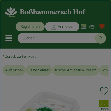
Warenko
Registrieren
Anmelden
Link
Mobiles Menu öffnen oder schli
Suche
Zurück zu Feinkost
Ökokisten
Aufstriche
Feine Salate
frische Antipasti & Pesto
Schne
Bio-Kochkisten
THEMENWELTEN
Pr
ANGEBOTE
, Verband:
REGIONALES
100%