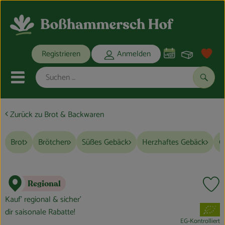
Warenko
Registrieren
Anmelden
Link
Mobiles Menu öffnen oder schli
Suche
Zurück zu Brot & Backwaren
Ökokisten
Brot
Brötchen
Süßes Gebäck
Herzhaftes Gebäck
G
Bio-Kochkisten
THEMENWELTEN
Regional
Pr
ANGEBOTE
Kauf’ regional & sicher’
, Verband:
dir saisonale Rabatte!
REGIONALES
EG-Kontrolliert