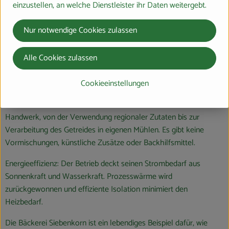
einzustellen, an welche Dienstleister ihr Daten weitergebt.
Lichtkornroggen. Diese sind genügsam im Anbau, schonen den
Boden und sind ideal für Allergiker:innen.
Nur notwendige Cookies zulassen
Regionale Zutaten: Die Bäckerei bezieht ihre Bio-Zutaten
Alle Cookies zulassen
vorzugsweise von Demeter-Bäuer:innen aus der Region. Unter
anderem von unserem Partnerbetrieb, dem Hofmanns-Hof in
Cookieeinstellungen
Bauerbach.
Handwerkliche Tradition: Siebenkorn setzt auf traditionelles
Handwerk, von der Verwendung regionaler Zutaten bis zur
Verarbeitung des Getreides in eigenen Mühlen. Es gibt keine
Vormischungen, künstliche Zusätze oder Backhilfsmittel.
Energieeffizienz: Der Betrieb deckt seinen Strombedarf aus
Sonnenkraft und Wasserkraft. Prozesswärme wird
zurückgewonnen und effiziente Isolation minimiert den
Heizbedarf.
Die Bäckerei Siebenkorn ist ein lebendiges Beispiel dafür, wie