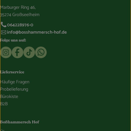
Marburger Ring 46,
35274 Großseelheim
064228976-0
info@bosshammersch-hof.de
Folge uns auf:
Externer Link zu https://www.instagram.com/bosshammersch
Externer Link zu https://www.facebook.com/Oekokist
Externer Link zu https://www.tiktok.com/@boss
Externer Link zu https://whatsapp.com/c
Lieferservice
Häufige Fragen
Probelieferung
Bürokiste
B2B
Boßhammersch Hof