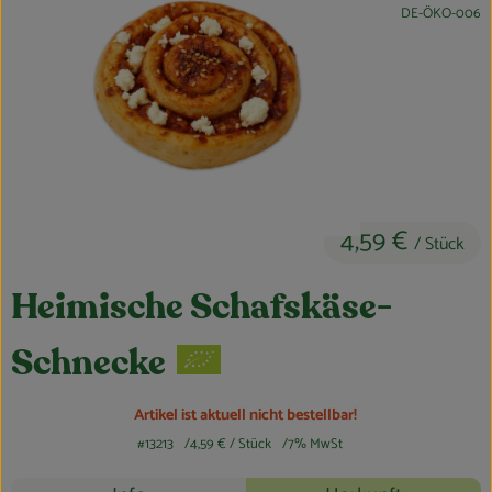
, Kontrollstelle:
DE-ÖKO-006
Obst & Gemüse
Kühltheke
Bäckerei
Vorratskammer
Getränke
4,59 €
/ Stück
Kosmetik
Heimische Schafskäse-
Haus, Garten & Co.
Schnecke
So geht’s
Artikel ist aktuell nicht bestellbar!
#13213
4,59 €
/ Stück
7% MwSt
Über uns
Rezepte