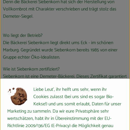
Denn die Bäckerei Siebenkorn hat sich der Herstellung von
Vollkornbrot mit Charakter verschrieben und trägt stolz das
Demeter-Siegel.
Wo liegt der Betrieb?
Die Bäckerei Siebenkorn liegt direkt ums Eck - im schönen
Marburg. Gegründet wurde Siebenkorn bereits 1985 von einer
Gruppe echter Öko-Idealisten.
Wie ist Siebenkorn zertifiziert?
Siebenkorn ist eine Demeter-Bäckerei. Dieses Zertifikat garantiert
höchste Standards der biodynamischen Landwirtschaft und
Liebe Leut', ihr helft uns sehr, wenn ihr
sichert eine natürliche und nachhaltige Lebensmittelherstellung.
Cookies zulasst (bei uns sind es sogar Bio-
Was ist an der Arbeit von Siebenkorn besonders nachhaltig und
Kekse!) und uns somit erlaubt, Daten für unser
ökologisch?
Marketing zu sammeln. Da wir eure Privatsphäre sehr
wertschätzen, habt ihr in Übereinstimmung mit der EU-
Verwendung alter Getreidesorten: Siebenkorn verwendet gerne
Richtlinie 2009/136/EG (E-Privacy) die Möglichkeit genau
alte Getreidesorten wie Dinkel, Emmer, Einkorn und