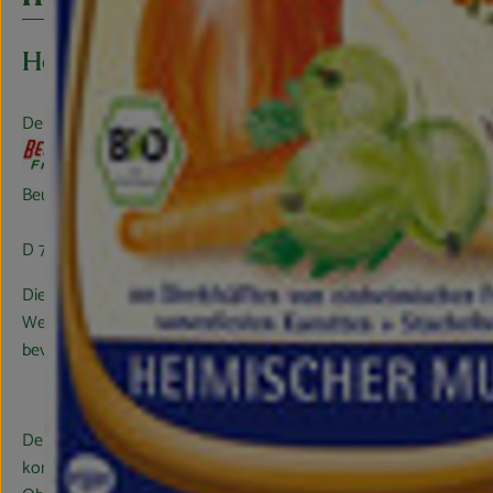
Hersteller: BEUTELSBACHER
Deutschland
Beutelsbacher Fruchtsaftkelterei GmbH
D 71384 Weinstadt
Die BEUTELSBACHER Fruchtsaftkelterei liegt im Herzen des tradi
Weinbaugebiets Remstal nordöstlich von Stuttgart - einer vom B
bevorzugten Landschaft Württembergs.
Der größte Teil des heimischen Obstes kommt aus der traditionsr
kommen von Streuobstwiesen, auf denen vorwiegend großkroni