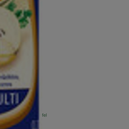
tionellen Obst- und
oden und Klima
eichen Region. Die Äpfel
ge und hochstämmige