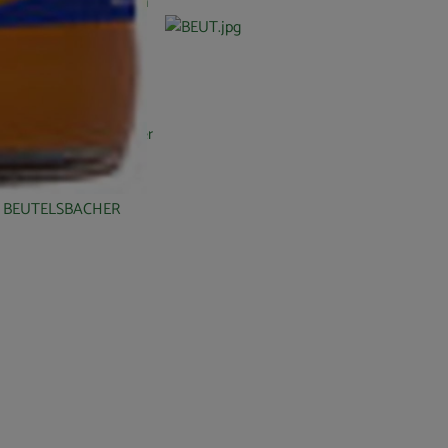
lassen in weiträumigen
R sehr viele
r sind der erste Demeter
ango Saft. Entwickelt
mmen mit dem
 den BEUTELSBACHER