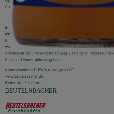
Obstbäume verschiedener Arten und Sorten, Alters- und Größenk
Abständen stehen.
Im Verlauf der 85-jährigen Firmengeschichte hat BEUTELSBACHE
Innovationen für den Naturkostmarkt entwickelt. Beispiele hierfü
Kindersaft, Multi Pur als erster Multi-Fruchtsaft wie auch Apfel-M
wurde der bekannte BEUTELSBACHER Demeter Kindersaft zusa
Arbeitskreis für Ernährungsforschung. Das original Rezept für
Kindersaft wurde vielmals getestet.
Kontrollnummer D-BW-KA-007-31100-BC
www.beutelsbacher.de
(Daten von Ecoinform)
BEUTELSBACHER