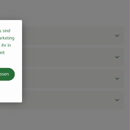
s sind
arketing
ihr in
eit
assen