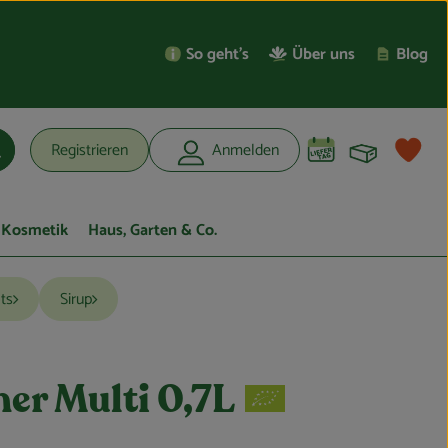
So geht’s
Über uns
Blog
Warenko
L
Registrieren
Anmelden
uchen
Kosmetik
Haus, Garten & Co.
ts
Sirup
er Multi 0,7L