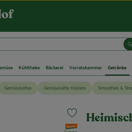
S
Gemüse
Kühltheke
Bäckerei
Vorratskammer
Getränke
Gemüsesäfte
Gemüsesäfte Kasten
Smoothies & Sho
Produkt zu Favouriten hinzufügen
Heimisch
, Verband: