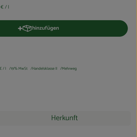
3 €
/ l
hinzufügen
Produkt zum Warenkorb hinzufügen
 €
/ l
19% MwSt
Handelsklasse II
Mehrweg
Herkunft