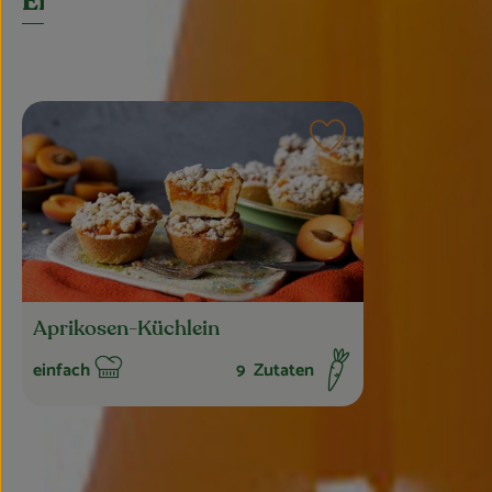
Entdecke passende Rezepte
Rezept zu Favourite
Aprikosen-Küchlein
einfach
9
Zutaten
Schwierigkeit: