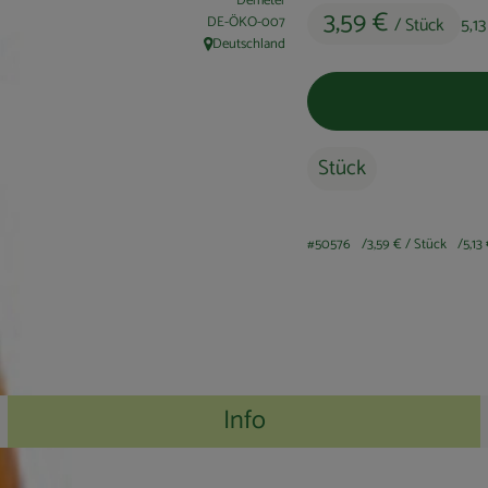
Demeter
3,59 €
, Kontrollstelle:
DE-ÖKO-007
/ Stück
5,1
Deutschland
, Herkunft:
Stück
#50576
3,59 €
/ Stück
5,13
Info