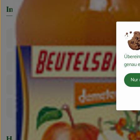
Info
Produktinformationen
Überein
Zutaten
genau e
Nur 
Nährwert-Info
Produktdatenblatt
Herkunft