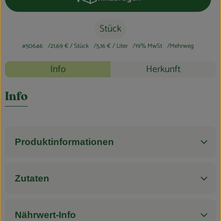
Produkt zum Warenkorb hinzufüge
Blog
Stück
#50646
21,69 €
/ Stück
5,16 €
/ Liter
19% MwSt
Mehrweg
Rezepte
Info
Herkunft
Es wurden k
Entdecke passende Rezepte
Info
Produktinformationen
Zutaten
Nährwert-Info