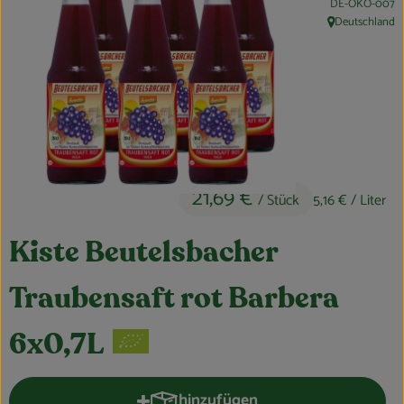
, Kontrollstelle:
DE-ÖKO-007
Obst & Gemüse
Deutschland
, Herkunft:
Kühltheke
Bäckerei
Vorratskammer
Getränke
21,69 €
/ Stück
5,16 €
/ Liter
Kosmetik
Kiste Beutelsbacher
Haus, Garten & Co.
Traubensaft rot Barbera
So geht’s
6x0,7L
Über uns
hinzufügen