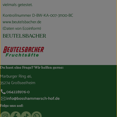
vielmals getestet.
Kontrollnummer D-BW-KA-007-31100-BC
www.beutelsbacher.de
(Daten von Ecoinform)
BEUTELSBACHER
Du hast eine Frage? Wir helfen gerne:
Marburger Ring 46,
35274 Großseelheim
064228976-0
info@bosshammersch-hof.de
Folge uns auf:
Externer Link zu https://www.instagram.com/bosshammersch
Externer Link zu https://www.facebook.com/Oekokist
Externer Link zu https://www.tiktok.com/@boss
Externer Link zu https://whatsapp.com/c