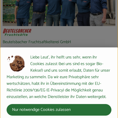
Beutelsbacher Fruchtsaftkelterei GmbH
D 71384 Weinstadt
Liebe Leut', ihr helft uns sehr, wenn ihr
Cookies zulasst (bei uns sind es sogar Bio-
Die BEUTELSBACHER Fruchtsaftkelterei liegt
Kekse!) und uns somit erlaubt, Daten für unser
im Herzen des traditionellen Obst- und
Marketing zu sammeln. Da wir eure Privatsphäre sehr
Weinbaugebiets Remstal nordöstlich von
wertschätzen, habt ihr in Übereinstimmung mit der EU-
Stuttgart - einer vom Boden und Klima
Richtlinie 2009/136/EG (E-Privacy) die Möglichkeit genau
bevorzugten Landschaft Württembergs.
einzustellen, an welche Dienstleister ihr Daten weitergebt.
Nur notwendige Cookies zulassen
Der größte Teil des heimischen Obstes