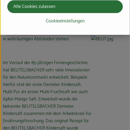
kommt aus der traditionsreichen Region. Die
Alle Cookies zulassen
Äpfel kommen von Streuobstwiesen, auf
denen vorwiegend großkronige und
Cookieeinstellungen
hochstämmige Obstbäume verschiedener
Arten und Sorten, Alters- und Größenklassen
in weiträumigen Abständen stehen.
Im Verlauf der 85-jährigen Firmengeschichte
hat BEUTELSBACHER sehr viele Innovationen
für den Naturkostmarkt entwickelt. Beispiele
hierfür sind der erste Demeter Kindersaft,
Multi Pur als erster Multi-Fruchtsaft wie auch
Apfel-Mango Saft. Entwickelt wurde der
bekannte BEUTELSBACHER Demeter
Kindersaft zusammen mit dem Arbeitskreis für
Ernährungsforschung. Das original Rezept für
den BEUTELSBACHER Kindersaft wurde