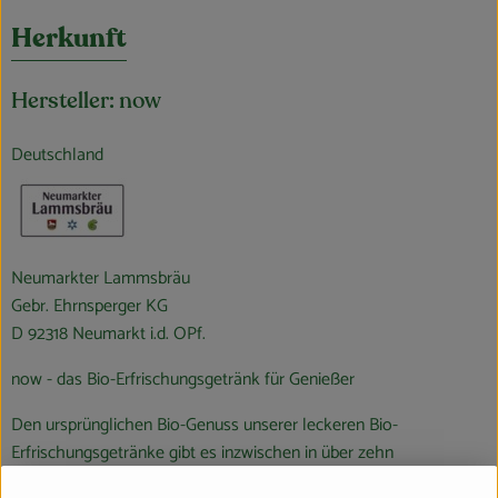
Herkunft
Hersteller: now
Deutschland
Neumarkter Lammsbräu
Gebr. Ehrnsperger KG
D 92318 Neumarkt i.d. OPf.
now - das Bio-Erfrischungsgetränk für Genießer
Den ursprünglichen Bio-Genuss unserer leckeren Bio-
Erfrischungsgetränke gibt es inzwischen in über zehn
verschiedenen Sorten. Für unsere selbstkreierten Rezepte suchen