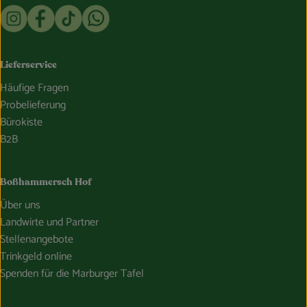
Externer Link zu https://www.instagram.com/bosshammersch
Externer Link zu https://www.facebook.com/Oekokist
Externer Link zu https://www.tiktok.com/@boss
Externer Link zu https://whatsapp.com/c
Lieferservice
Häufige Fragen
Probelieferung
Bürokiste
B2B
Boßhammersch Hof
Über uns
Landwirte und Partner
Stellenangebote
Trinkgeld online
Spenden für die Marburger Tafel