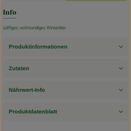
Blog
Es wurden k
Entdecke passende Rezepte
Info
süffiges, vollmundiges Winterbier
Produktinformationen
Zutaten
Nährwert-Info
Produktdatenblatt