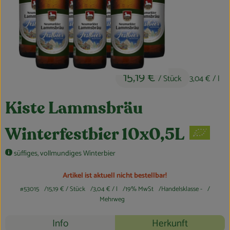
Obst & Gemüse
Kühltheke
Bäckerei
15,19 €
/ Stück
3,04 €
/ l
Vorratskammer
Getränke
Kiste Lammsbräu
Kosmetik
Winterfestbier 10x0,5L
Haus, Garten & Co.
süffiges, vollmundiges Winterbier
Artikel ist aktuell nicht bestellbar!
So geht’s
#53015
15,19 €
/ Stück
3,04 €
/ l
19% MwSt
Handelsklasse -
Mehrweg
Über uns
Rezepte
Info
Herkunft