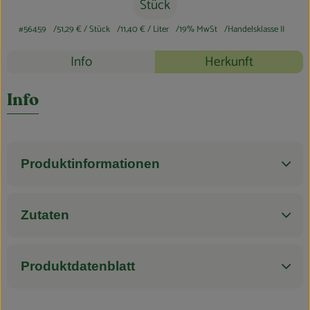
Blog
Stück
#56459
51,29 €
/ Stück
11,40 €
/ Liter
19% MwSt
Handelsklasse II
Rezepte
Info
Herkunft
Es wurden k
Entdecke passende Rezepte
Info
Produktinformationen
Zutaten
Produktdatenblatt