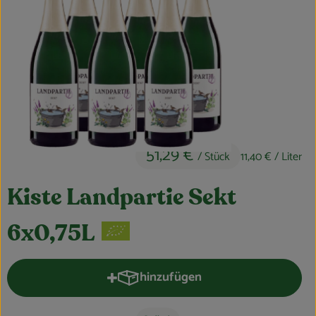
Obst & Gemüse
Kühltheke
Bäckerei
Vorratskammer
Getränke
51,29 €
/ Stück
11,40 €
/ Liter
Kosmetik
Kiste Landpartie Sekt
Haus, Garten & Co.
6x0,75L
So geht’s
hinzufügen
Produkt zum Warenkorb hinzufüge
Über uns