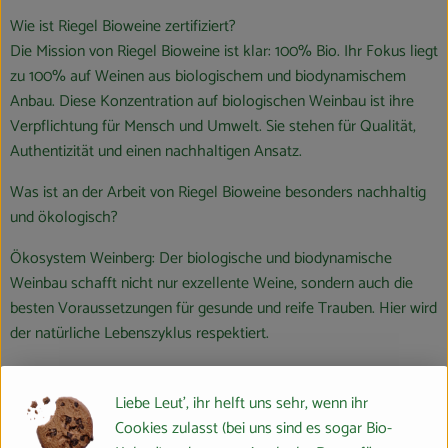
Wie ist Riegel Bioweine zertifiziert?
Die Mission von Riegel Bioweine ist klar: 100% Bio. Ihr Fokus liegt
zu 100% auf Weinen aus biologischem und biodynamischem
Anbau. Diese Konzentration auf biologischen Weinbau ist ihre
Verpflichtung für Mensch und Umwelt. Sie stehen für Qualität,
Authentizität und einen nachhaltigen Ansatz.
Was ist an der Arbeit von Riegel Bioweine besonders nachhaltig
und ökologisch?
Ökosystem Weinberg: Der biologische und biodynamische
Weinbau schafft nicht nur exzellente Weine, sondern auch die
besten Voraussetzungen für gesunde und reife Trauben. Hier wird
der natürliche Lebenszyklus respektiert.
Fairer Handel und Soziales Engagement: Riegel Bioweine legt
großen Wert auf fair gehandelte Bioweine und strebt langfristige
Liebe Leut', ihr helft uns sehr, wenn ihr
Partnerschaften mit Lieferanten an. Ihr Engagement basiert auf
Cookies zulasst (bei uns sind es sogar Bio-