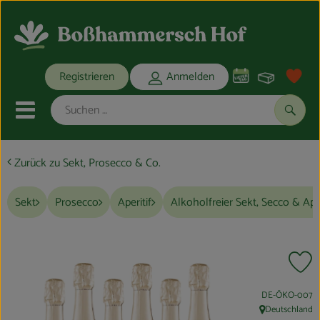
Warenko
Registrieren
Anmelden
Link
Mobiles Menu öffnen oder schli
Suche
Zurück zu Sekt, Prosecco & Co.
Ökokisten
Sekt
Prosecco
Aperitif
Alkoholfreier Sekt, Secco & Aper
Bio-Kochkisten
THEMENWELTEN
Pr
ANGEBOTE
, Kontrollstelle:
DE-ÖKO-007
REGIONALES
Deutschland
, Herkunft: