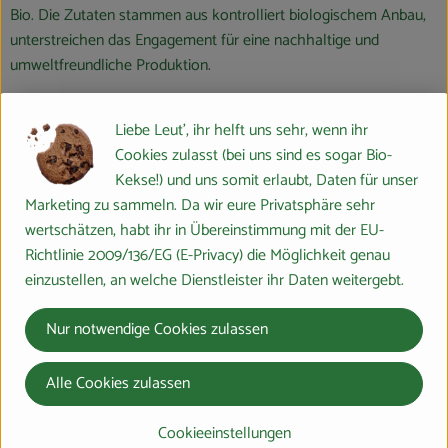
Bio. Die Zutaten stammen aus kontrolliert biologischem Anbau,
unterstreichen das Engagement für eine nachhaltige und
umweltfreundliche Produktion.
Was ist an der Arbeit von Voelkel besonders nachhaltig und
Liebe Leut', ihr helft uns sehr, wenn ihr
ökologisch?
Cookies zulasst (bei uns sind es sogar Bio-
Liebe zum Handwerk: Voelkel glaubt an Handwerkskunst und
Kekse!) und uns somit erlaubt, Daten für unser
traditionelle Herstellungsmethoden. Fast alle Zutaten werden
Marketing zu sammeln. Da wir eure Privatsphäre sehr
frisch in der eigenen Mosterei gepresst, um die wertvollen
wertschätzen, habt ihr in Übereinstimmung mit der EU-
Inhaltsstoffe direkt von der Natur in die Flasche zu bringen.
Richtlinie 2009/136/EG (E-Privacy) die Möglichkeit genau
einzustellen, an welche Dienstleister ihr Daten weitergebt.
Demeter, Bio und Fair: Langfristige Beständigkeit,
produktionsnaher Anbau, Transparenz und Fairness sind für
Nur notwendige Cookies zulassen
Voelkel selbstverständlich. Das Unternehmen unterstützt
Anbaupartner in eigenen Projekten, fördert samenfeste
Alle Cookies zulassen
Gemüsesorten und den ökologischen Landbau.
Hand in Hand mit den Bauern: Langfristige und partnerschaftliche
Cookieeinstellungen