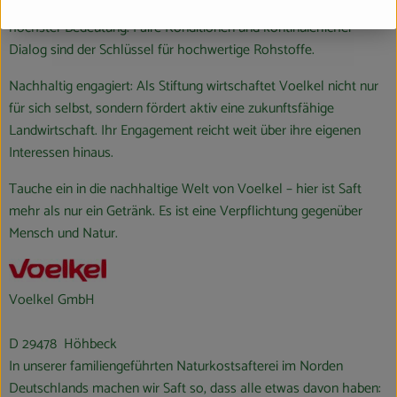
Beziehungen zu Obst- und Gemüseanbauern sind für Voelkel von
höchster Bedeutung. Faire Konditionen und kontinuierlicher
Dialog sind der Schlüssel für hochwertige Rohstoffe.
Nachhaltig engagiert: Als Stiftung wirtschaftet Voelkel nicht nur
für sich selbst, sondern fördert aktiv eine zukunftsfähige
Landwirtschaft. Ihr Engagement reicht weit über ihre eigenen
Interessen hinaus.
Tauche ein in die nachhaltige Welt von Voelkel – hier ist Saft
mehr als nur ein Getränk. Es ist eine Verpflichtung gegenüber
Mensch und Natur.
Voelkel GmbH
D 29478 Höhbeck
In unserer familiengeführten Naturkostsafterei im Norden
Deutschlands machen wir Saft so, dass alle etwas davon haben: