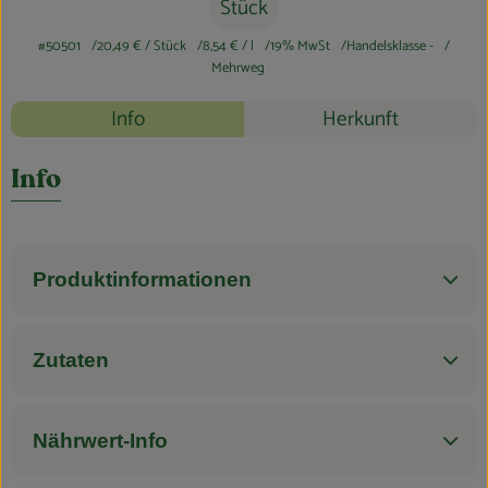
Blog
Stück
#50501
20,49 €
/ Stück
8,54 €
/ l
19% MwSt
Handelsklasse -
Mehrweg
Rezepte
Info
Herkunft
Es wurden k
Entdecke passende Rezepte
Info
Produktinformationen
Zutaten
Nährwert-Info