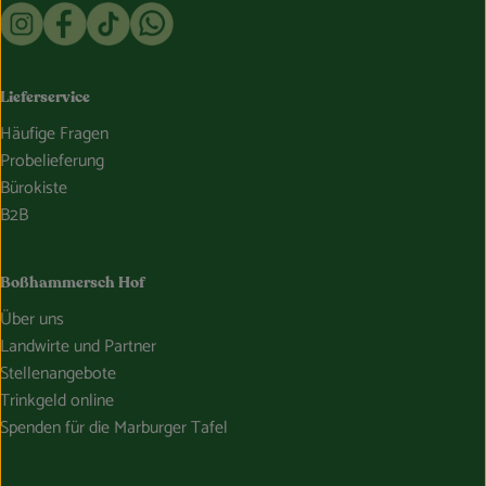
Externer Link zu https://www.instagram.com/bosshammersch
Externer Link zu https://www.facebook.com/Oekokist
Externer Link zu https://www.tiktok.com/@boss
Externer Link zu https://whatsapp.com/c
Lieferservice
Häufige Fragen
Probelieferung
Bürokiste
B2B
Boßhammersch Hof
Über uns
Landwirte und Partner
Stellenangebote
Trinkgeld online
Spenden für die Marburger Tafel