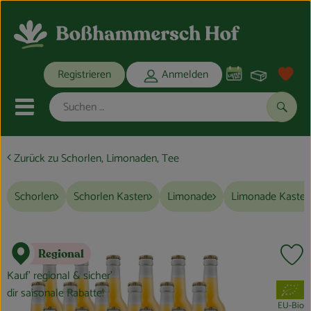
Warenko
Registrieren
Anmelden
Link
Mobiles Menu öffnen oder schli
Suche
Zurück zu Schorlen, Limonaden, Tee
Ökokisten
Schorlen
Schorlen Kasten
Limonade
Limonade Kasten
Bio-Kochkisten
THEMENWELTEN
Regional
Pr
ANGEBOTE
Kauf’ regional & sicher’
, Verband:
dir saisonale Rabatte!
REGIONALES
EU-Bio