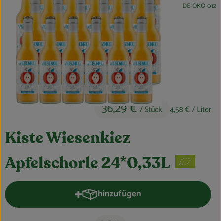
, Kontrollstelle:
DE-ÖKO-012
Obst & Gemüse
Kühltheke
Bäckerei
Vorratskammer
Getränke
36,29 €
/ Stück
4,58 €
/ Liter
Kosmetik
Kiste Wiesenkiez
Haus, Garten & Co.
Apfelschorle 24*0,33L
So geht’s
hinzufügen
Produkt zum Warenkorb hinzufüge
Über uns