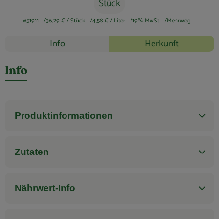
Blog
Stück
#51911
36,29 €
/ Stück
4,58 €
/ Liter
19% MwSt
Mehrweg
Rezepte
Info
Herkunft
Es wurden k
Entdecke passende Rezepte
Info
Produktinformationen
Zutaten
Nährwert-Info