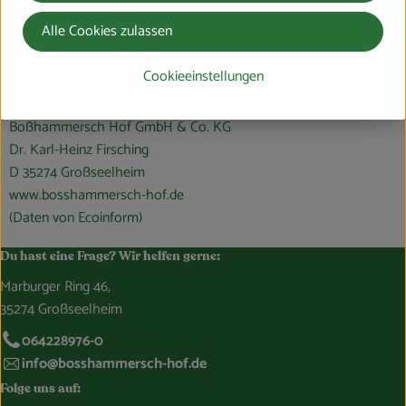
Alle Cookies zulassen
Cookieeinstellungen
Boßhammersch Hof GmbH & Co. KG
Dr. Karl-Heinz Firsching
D 35274 Großseelheim
www.bosshammersch-hof.de
(Daten von Ecoinform)
Du hast eine Frage? Wir helfen gerne:
Marburger Ring 46,
35274 Großseelheim
064228976-0
info@bosshammersch-hof.de
Folge uns auf: