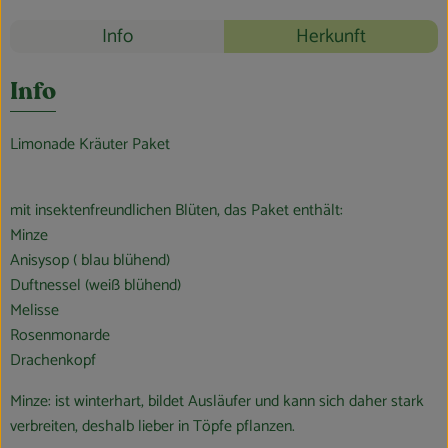
Blog
Rezepte
Info
Herkunft
Es wurden k
Entdecke passende Rezepte
Info
Limonade Kräuter Paket
mit insektenfreundlichen Blüten, das Paket enthält:
Minze
Anisysop ( blau blühend)
Duftnessel (weiß blühend)
Melisse
Rosenmonarde
Drachenkopf
Minze: ist winterhart, bildet Ausläufer und kann sich daher stark
verbreiten, deshalb lieber in Töpfe pflanzen.