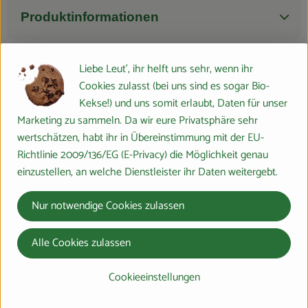
Produktinformationen
Liebe Leut', ihr helft uns sehr, wenn ihr
Zutaten
Cookies zulasst (bei uns sind es sogar Bio-
Kekse!) und uns somit erlaubt, Daten für unser
Nährwert-Info
Marketing zu sammeln. Da wir eure Privatsphäre sehr
wertschätzen, habt ihr in Übereinstimmung mit der EU-
Richtlinie 2009/136/EG (E-Privacy) die Möglichkeit genau
einzustellen, an welche Dienstleister ihr Daten weitergebt.
Herkunft
Nur notwendige Cookies zulassen
Hersteller: Gärtnerei PeterSilie
Alle Cookies zulassen
35096 Weimar aus der Region
Cookieeinstellungen
zur Webseite
Gärtnerei Petersilie - Bio-Gemüsebau in Oberweimar