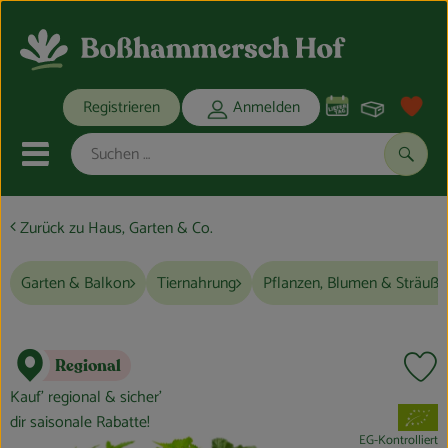
Warenko
Registrieren
Anmelden
Link
Mobiles Menu öffnen oder schli
Suche
Zurück zu Haus, Garten & Co.
Ökokisten
Garten & Balkon
Tiernahrung
Pflanzen, Blumen & Sträuße
Bio-Kochkisten
THEMENWELTEN
Regional
Pr
ANGEBOTE
Kauf’ regional & sicher’
, Verband:
dir saisonale Rabatte!
REGIONALES
EG-Kontrolliert