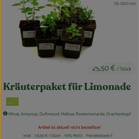
, Kontrollstelle:
DE-ÖKO-037
Obst & Gemüse
Kühltheke
Bäckerei
Vorratskammer
Getränke
25,50 €
/ Stück
Kosmetik
Kräuterpaket für Limonade
Haus, Garten & Co.
So geht’s
Minze, Anisysop, Duftnessel, Melisse, Rosenmonarde, Drachenkopf
Über uns
Artikel ist aktuell nicht bestellbar!
#148
25,50 €
/ Stück
19% MwSt
Handelsklasse II