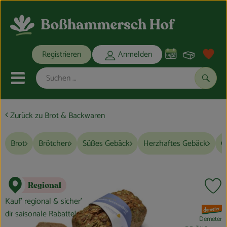
Warenko
Registrieren
Anmelden
Link
Mobiles Menu öffnen oder schli
Suche
Zurück zu Brot & Backwaren
Ökokisten
Brot
Brötchen
Süßes Gebäck
Herzhaftes Gebäck
G
Bio-Kochkisten
THEMENWELTEN
Regional
Pr
ANGEBOTE
Kauf’ regional & sicher’
, Verband:
dir saisonale Rabatte!
REGIONALES
Demeter