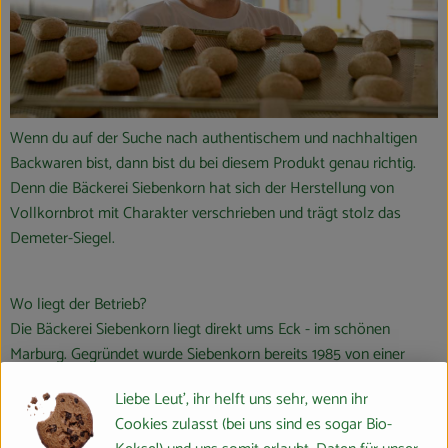
Wenn du auf der Suche nach authentischem und nachhaltigen
Backwaren bist, dann bist du bei diesem Produkt genau richtig.
Denn die Bäckerei Siebenkorn hat sich der Herstellung von
Vollkornbrot mit Charakter verschrieben und trägt stolz das
Demeter-Siegel.
Wo liegt der Betrieb?
Die Bäckerei Siebenkorn liegt direkt ums Eck - im schönen
Marburg. Gegründet wurde Siebenkorn bereits 1985 von einer
Gruppe echter Öko-Idealisten.
Liebe Leut', ihr helft uns sehr, wenn ihr
Wie ist Siebenkorn zertifiziert?
Cookies zulasst (bei uns sind es sogar Bio-
Siebenkorn ist eine Demeter-Bäckerei. Dieses Zertifikat garantiert