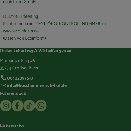
ecoinform GmbH
D 82166 Gräfelfing
Kontrollnummer TEST-ÖKO-KONTROLLNUMMER-111
www.ecoinform.de
(Daten von Ecoinform)
Du hast eine Frage? Wir helfen gerne:
Marburger Ring 46,
35274 Großseelheim
064228976-0
info@bosshammersch-hof.de
Folge uns auf:
Externer Link zu https://www.instagram.com/bosshammersch
Externer Link zu https://www.facebook.com/Oekokist
Externer Link zu https://www.tiktok.com/@boss
Externer Link zu https://whatsapp.com/c
Lieferservice