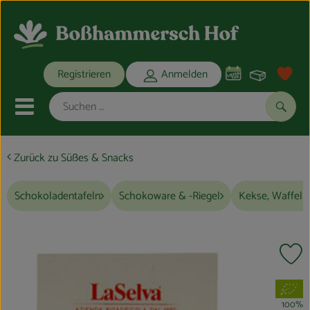
Warenko
Registrieren
Anmelden
Link
Mobiles Menu öffnen oder schli
Suche
Zurück zu Süßes & Snacks
Ökokisten
Schokoladentafeln
Schokoware & -Riegel
Kekse, Waffeln
Bio-Kochkisten
THEMENWELTEN
Pr
ANGEBOTE
, Verband:
REGIONALES
100%