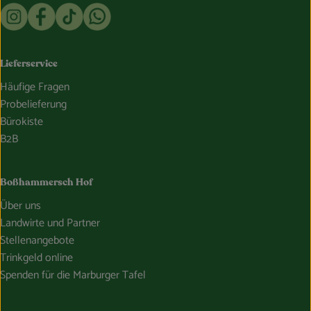
Externer Link zu https://www.instagram.com/bosshammersch
Externer Link zu https://www.facebook.com/Oekokist
Externer Link zu https://www.tiktok.com/@boss
Externer Link zu https://whatsapp.com/c
Lieferservice
Häufige Fragen
Probelieferung
Bürokiste
B2B
Boßhammersch Hof
Über uns
Landwirte und Partner
Stellenangebote
Trinkgeld online
Spenden für die Marburger Tafel