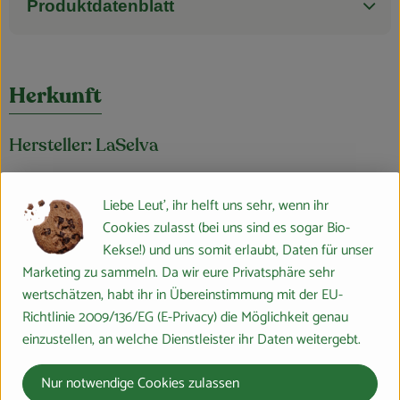
Produktdatenblatt
Herkunft
Hersteller: LaSelva
Italien
Liebe Leut', ihr helft uns sehr, wenn ihr
Cookies zulasst (bei uns sind es sogar Bio-
Kekse!) und uns somit erlaubt, Daten für unser
LaSelva Toskana Feinkost Vertriebs GmbH
Marketing zu sammeln. Da wir eure Privatsphäre sehr
wertschätzen, habt ihr in Übereinstimmung mit der EU-
D 82166 Gräfelfing
Richtlinie 2009/136/EG (E-Privacy) die Möglichkeit genau
Bio mit italienischer Lebensart und Leidenschaft für Natur
einzustellen, an welche Dienstleister ihr Daten weitergebt.
und Genuss
Nur notwendige Cookies zulassen
In der südlichen Toskana liegt der Biohof LaSelva. Seit 1980 wird