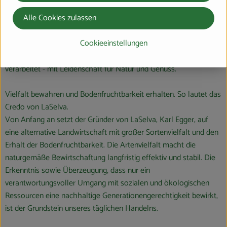
hier ökologischer Landbau betrieben, seit 2018 ist die
Alle Cookies zulassen
Landwirtschaft Naturland Fair zertifiziert. Auf ca. 600 Hektar
Nutzfläche werden Gemüse, Obst, Wein und Getreide angebaut.
Cookieeinstellungen
In der Hof-Manufaktur werden Gemüse gewaschen, von Hand
verlesen und nach traditionellen toskanischen Rezepturen
verarbeitet - mit Leidenschaft für Natur und Genuss.
Vielfalt bewahren und Bodenfruchtbarkeit erhalten. So lautet das
Credo von LaSelva.
Von Anfang an setzt der Gründer von LaSelva, Karl Egger, auf
eine alternative Landwirtschaft mit großer Sortenvielfalt und den
Erhalt der Bodenfruchtbarkeit. Die Artenvielfalt macht die
naturgemäße Bewirtschaftung langfristig effektiv und stabil. Die
Erkenntnis sowie Überzeugung, dass nur ein
verantwortungsvoller Umgang mit sozialen und ökologischen
Ressourcen eine nachhaltige Generationengerechtigkeit bewirkt,
ist der Grundstein unseres täglichen Handelns.