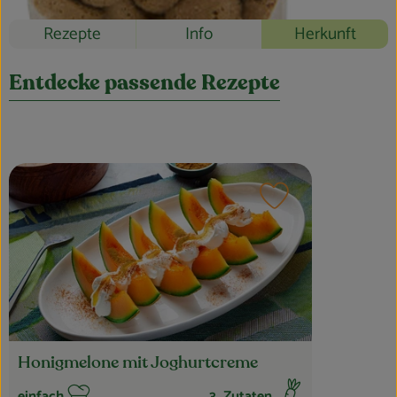
Blog
Rezepte
Info
Herkunft
Entdecke passende Rezepte
Rezept zu Favouri
Honigmelone mit Joghurtcreme
einfach
3
Zutaten