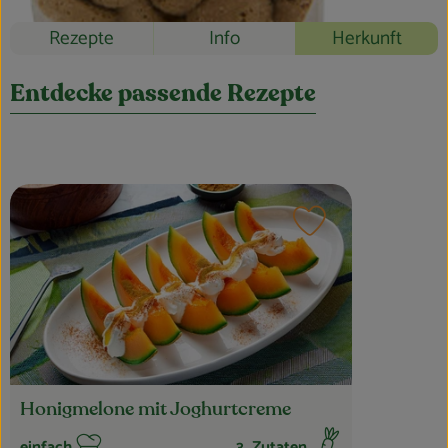
Blog
Rezepte
Info
Herkunft
Entdecke passende Rezepte
Rezept zu Favouri
Honigmelone mit Joghurtcreme
einfach
3
Zutaten