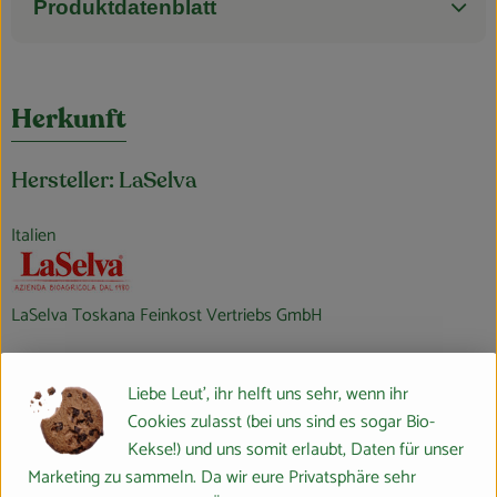
Produktdatenblatt
Herkunft
Hersteller: LaSelva
Italien
LaSelva Toskana Feinkost Vertriebs GmbH
D 82166 Gräfelfing
Liebe Leut', ihr helft uns sehr, wenn ihr
Bio mit italienischer Lebensart und Leidenschaft für Natur
Cookies zulasst (bei uns sind es sogar Bio-
und Genuss
Kekse!) und uns somit erlaubt, Daten für unser
Marketing zu sammeln. Da wir eure Privatsphäre sehr
In der südlichen Toskana liegt der Biohof LaSelva. Seit 1980 wird