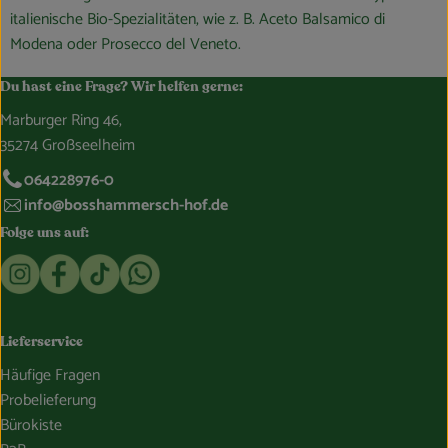
italienische Bio-Spezialitäten, wie z. B. Aceto Balsamico di
Modena oder Prosecco del Veneto.
Du hast eine Frage? Wir helfen gerne:
Marburger Ring 46,
35274 Großseelheim
064228976-0
info@bosshammersch-hof.de
Folge uns auf:
Externer Link zu https://www.instagram.com/bosshammersch
Externer Link zu https://www.facebook.com/Oekokist
Externer Link zu https://www.tiktok.com/@boss
Externer Link zu https://whatsapp.com/c
Lieferservice
Häufige Fragen
Probelieferung
Bürokiste