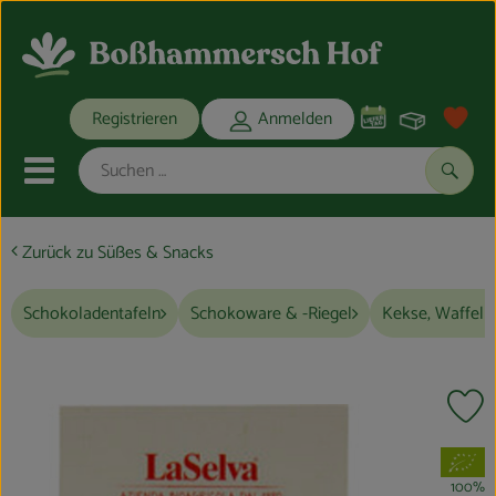
Warenko
Registrieren
Anmelden
Link
Mobiles Menu öffnen oder schli
Suche
Zurück zu Süßes & Snacks
Ökokisten
Schokoladentafeln
Schokoware & -Riegel
Kekse, Waffeln
Bio-Kochkisten
THEMENWELTEN
Pr
ANGEBOTE
, Verband:
REGIONALES
100%