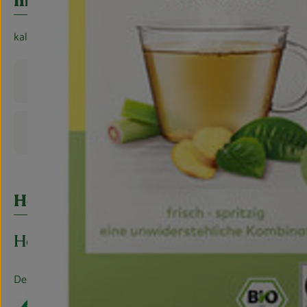
Info
kalt oder heiß ein würzig-frischer Genuss
Produktinformationen
Produktdatenblatt
Herkunft
Hersteller: LEBENSBAUM
Deutschland