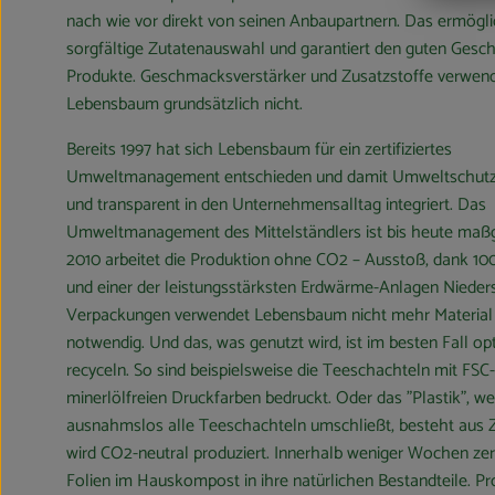
nach wie vor direkt von seinen Anbaupartnern. Das ermögli
sorgfältige Zutatenauswahl und garantiert den guten Gesc
Produkte. Geschmacksverstärker und Zusatzstoffe verwen
Lebensbaum grundsätzlich nicht.
Bereits 1997 hat sich Lebensbaum für ein zertifiziertes
Umweltmanagement entschieden und damit Umweltschutz
und transparent in den Unternehmensalltag integriert. Das
Umweltmanagement des Mittelständlers ist bis heute maßg
2010 arbeitet die Produktion ohne CO2 – Ausstoß, dank 1
und einer der leistungsstärksten Erdwärme-Anlagen Nieder
Verpackungen verwendet Lebensbaum nicht mehr Material 
notwendig. Und das, was genutzt wird, ist im besten Fall op
recyceln. So sind beispielsweise die Teeschachteln mit FSC-
minerlölfreien Druckfarben bedruckt. Oder das "Plastik", w
ausnahmslos alle Teeschachteln umschließt, besteht aus Z
wird CO2-neutral produziert. Innerhalb weniger Wochen zer
Folien im Hauskompost in ihre natürlichen Bestandteile. P