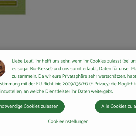
Liebe Leut', ihr helft uns sehr, wenn ihr Cookies zulasst (bei un
alität
es sogar Bio-Kekse!) und uns somit erlaubt, Daten für unser M
alter einen
zu sammeln. Da wir eure Privatsphäre sehr wertschätzen, habt 
l muss er
stimmung mit der EU-Richtlinie 2009/136/EG (E-Privacy) die Möglichk
icht. Also
inzustellen, an welche Dienstleister ihr Daten weitergebt.
Südfrankreich,
notwendige Cookies zulassen
Alle Cookies zul
ndisches
Cookieeinstellungen
e und Gewürzen
er Biopionier