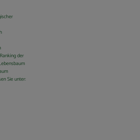
ischer
h
n
Ranking der
e Lebensbaum
baum
en Sie unter: