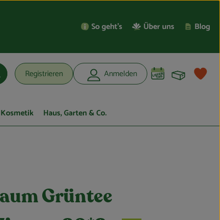
So geht’s
Über uns
Blog
Warenko
L
Registrieren
Anmelden
uchen
Kosmetik
Haus, Garten & Co.
aum Grüntee