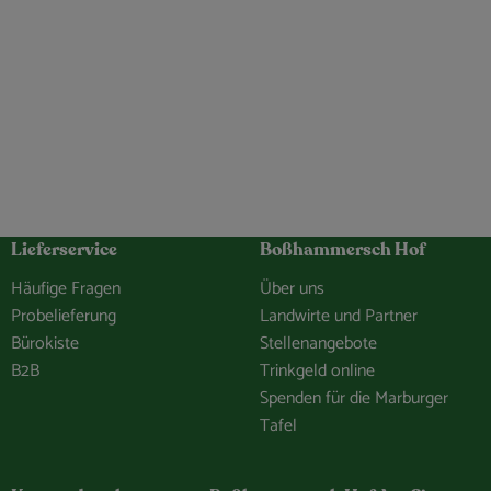
Lieferservice
Boßhammersch Hof
Häufige Fragen
Über uns
Probelieferung
Landwirte und Partner
Bürokiste
Stellenangebote
B2B
Trinkgeld online
Spenden für die Marburger
Tafel
hof/
e.Bosshammersch.Hof
hammersch_hof
hannel/0029VbCaDbdJUM2iLBJEiG1n