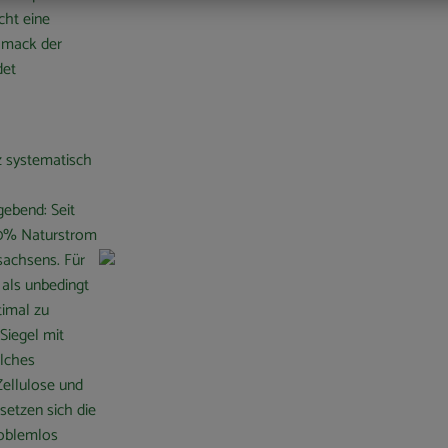
cht eine
hmack der
det
 systematisch
ebend: Seit
00% Naturstrom
sachsens. Für
als unbedingt
timal zu
Siegel mit
elches
ellulose und
setzen sich die
roblemlos