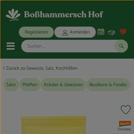
Warenko
Registrieren
Anmelden
Link
Mobiles Menu öffnen oder schli
Suche
Zurück zu Gewürze, Salz, Kochhilfen
Ökokisten
Salz
Pfeffer
Kräuter & Gewürze
Boullions & Fonds
Bio-Kochkisten
THEMENWELTEN
Pr
ANGEBOTE
, Verband:
REGIONALES
Demeter