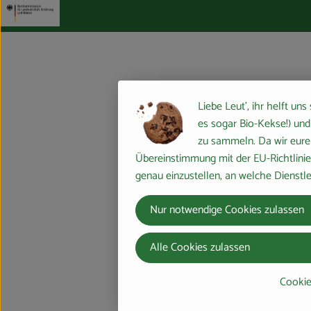
Liebe Leut', ihr helft uns
es sogar Bio-Kekse!) und
zu sammeln. Da wir eure 
Übereinstimmung mit der EU-Richtlinie
genau einzustellen, an welche Dienstle
Nur notwendige Cookies zulassen
Alle Cookies zulassen
Cookie