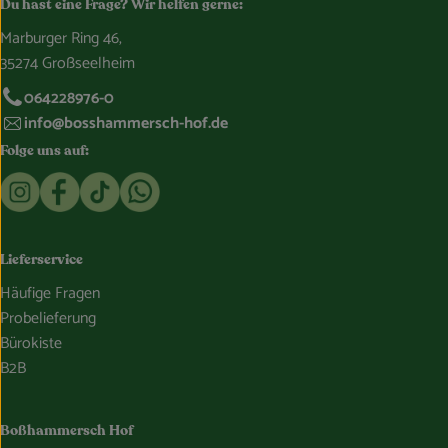
Du hast eine Frage? Wir helfen gerne:
Marburger Ring 46,
35274 Großseelheim
064228976-0
info@bosshammersch-hof.de
Folge uns auf:
Externer Link zu https://www.instagram.com/bosshammersch
Externer Link zu https://www.facebook.com/Oekokist
Externer Link zu https://www.tiktok.com/@boss
Externer Link zu https://whatsapp.com/c
Lieferservice
Häufige Fragen
Probelieferung
Bürokiste
B2B
Boßhammersch Hof