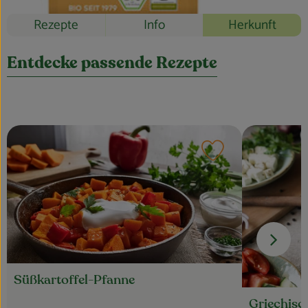
Blog
Rezepte
Info
Herkunft
Entdecke passende Rezepte
Rezept zu Favouri
Süßkartoffel-Pfanne
Griechisc