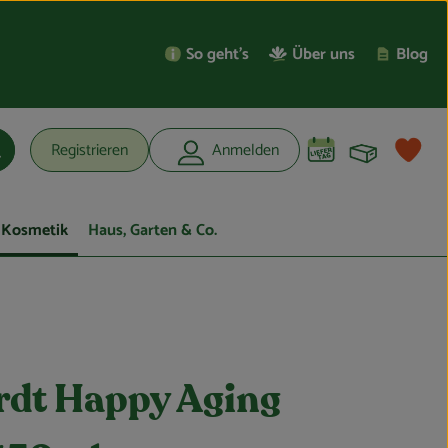
So geht’s
Über uns
Blog
Warenko
L
Registrieren
Anmelden
uchen
Kosmetik
Haus, Garten & Co.
rdt Happy Aging