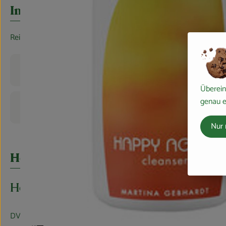
Es wurden 
Entdecke passende Rezepte
Info
Reinigungsmilch
Produktinformationen
Überein
genau e
Produktdatenblatt
Nur 
Herkunft
Hersteller: Martina Gebhardt
DV