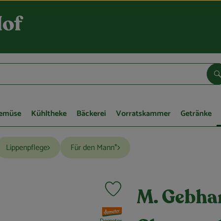
S
Gemüse
Kühltheke
Bäckerei
Vorratskammer
Getränke
Lippenpflege
Für den Mann*
Produkt zu Favouriten hinzufügen
M. Gebha
, Verband: