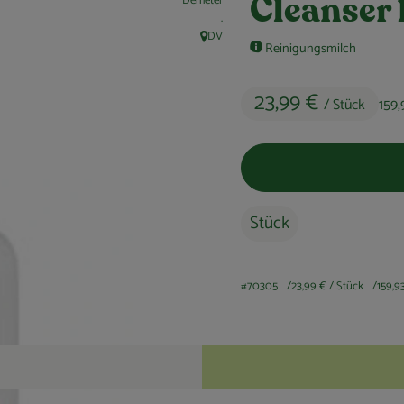
Demeter
Cleanser
, Kontrollstelle:
.
DV
, Herkunft:
Reinigungsmilch
23,99 €
/ Stück
159,
Stück
#70305
23,99 €
/ Stück
159,9
Rezepte