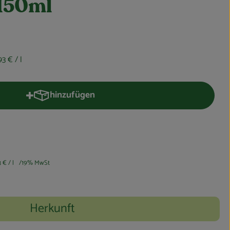
 150ml
93 €
/ l
hinzufügen
Produkt zum Warenkorb hinzufügen
3 €
/ l
19% MwSt
Herkunft