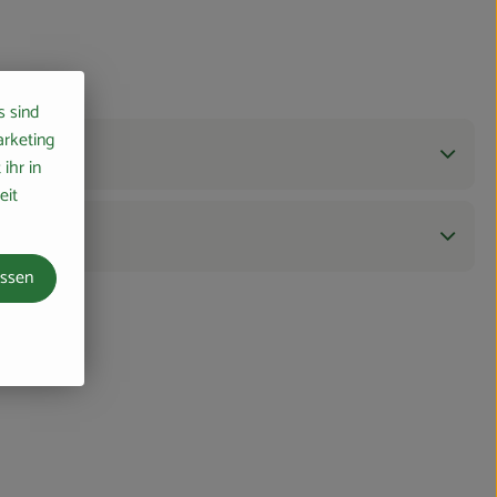
s sind
arketing
ihr in
eit
assen