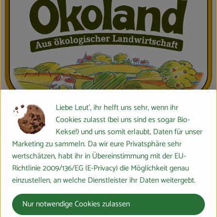
Liebe Leut', ihr helft uns sehr, wenn ihr
Cookies zulasst (bei uns sind es sogar Bio-
Wir lieben das Leben. Dieses Glücksgefühl sollen auch
Kekse!) und uns somit erlaubt, Daten für unser
nachfolgende Generationen verspüren.
Marketing zu sammeln. Da wir eure Privatsphäre sehr
wertschätzen, habt ihr in Übereinstimmung mit der EU-
Richtlinie 2009/136/EG (E-Privacy) die Möglichkeit genau
Deswegen stellen wir uns den Herausforderungen der modernen
einzustellen, an welche Dienstleister ihr Daten weitergebt.
Welt und übernehmen Verantwortung. Denn auch, wenn manche
das glauben: Wir Menschen sind nicht der Mittelpunkt der Welt.
Nur notwendige Cookies zulassen
Nur wenn es uns gelingt, Landwirtschaft als Organismus aus