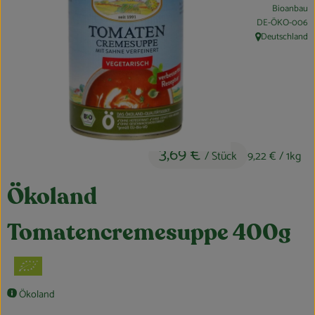
Bioanbau
Obst & Gemüse
, Kontrollstelle:
DE-ÖKO-006
Deutschland
, Herkunft:
Kühltheke
Bäckerei
Vorratskammer
Getränke
3,69 €
/ Stück
9,22 €
/ 1kg
Kosmetik
Ökoland
Haus, Garten & Co.
Tomatencremesuppe 400g
So geht’s
Über uns
Ökoland