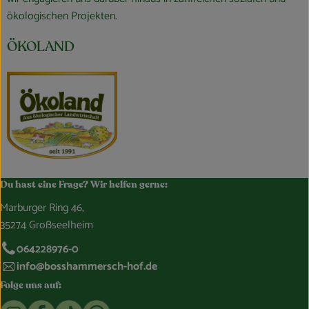
ökologischen Projekten.
ÖKOLAND
Du hast eine Frage? Wir helfen gerne:
Marburger Ring 46,
35274 Großseelheim
064228976-0
info@bosshammersch-hof.de
Folge uns auf:
Externer Link zu https://www.instagram.com/bosshammersch
Externer Link zu https://www.facebook.com/Oekokist
Externer Link zu https://www.tiktok.com/@boss
Externer Link zu https://whatsapp.com/c