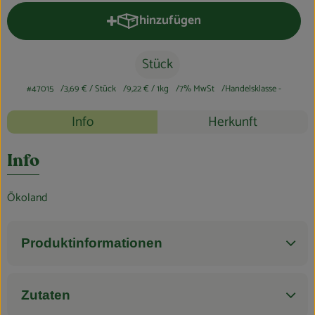
Blog
hinzufügen
Produkt zum Warenkorb hinzufüge
Stück
#47015
3,69 €
/ Stück
9,22 €
/ 1kg
7% MwSt
Handelsklasse -
Rezepte
Info
Herkunft
Es wurden k
Entdecke passende Rezepte
Info
Ökoland
Produktinformationen
Zutaten