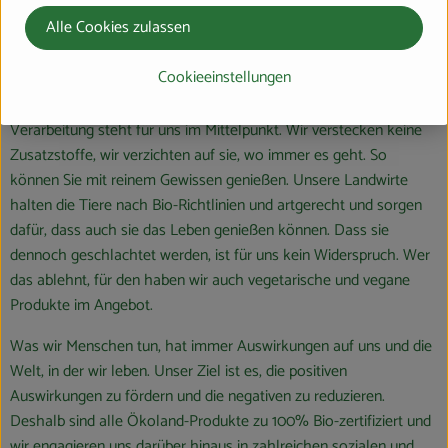
Mensch, Natur und Tier zu betrachten und diese miteinander in
Alle Cookies zulassen
Einklang zu bringen, ist unsere Lebensfreude auch nachhaltig.
Cookieeinstellungen
Unsere Ökoland-Lebensmittel sollen auch zu Ihrer Lebensfreude
beitragen. Die Qualität von Bio-Rohstoffen und deren
Verarbeitung steht für uns im Mittelpunkt. Wir verstecken keine
Zusatzstoffe, wir verzichten auf sie, wo immer es geht. So
können Sie mit reinem Gewissen genießen. Unsere Landwirte
halten die Tiere nach Bio-Richtlinien und artgerecht und sorgen
dafür, dass auch sie das Leben genießen können. Dass sie
dennoch geschlachtet werden, ist für uns kein Widerspruch. Wer
das ablehnt, für den haben wir auch vegetarische und vegane
Produkte im Angebot.
Was wir Menschen tun, hat immer Auswirkungen auf uns und die
Welt, in der wir leben. Unser Ziel ist es, die positiven
Auswirkungen zu fördern und die negativen zu reduzieren.
Deshalb sind alle Ökoland-Produkte zu 100% Bio-zertifiziert und
wir engagieren uns darüber hinaus in zahlreichen sozialen und