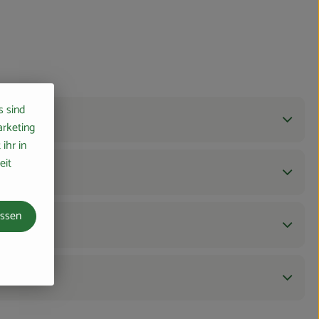
s sind
arketing
ihr in
eit
assen