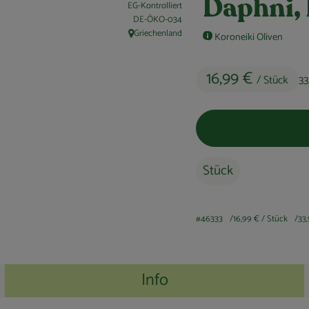
Daphni,
EG-Kontrolliert
, Kontrollstelle:
DE-ÖKO-034
Griechenland
Koroneiki Oliven
, Herkunft:
16,99 €
/ Stück
33
Stück
#46333
16,99 €
/ Stück
33
Info