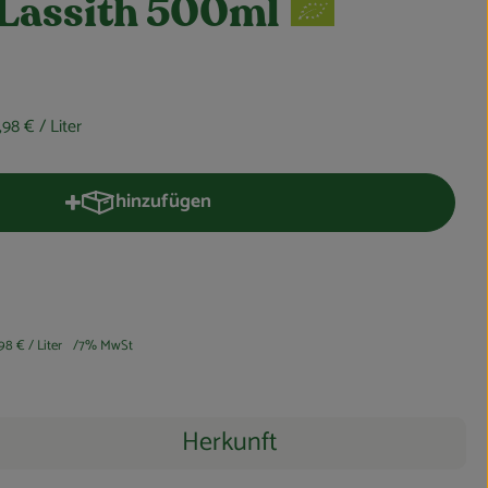
 Lassith 500ml
,98 €
/ Liter
hinzufügen
Produkt zum Warenkorb hinzufügen
,98 €
/ Liter
7% MwSt
Herkunft