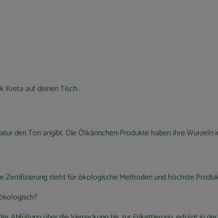
k Kreta auf deinen Tisch.
ie Natur den Ton angibt. Die Ölkännchen-Produkte haben ihre Wurzeln 
e Zertifizierung steht für ökologische Methoden und höchste Produkt
 ökologisch?
r Abfüllung über die Verpackung bis zur Etikettierung, erfolgt in d