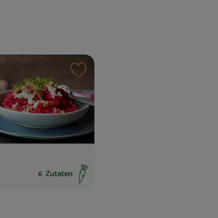
n hinzufügen
Rezept zu Favouriten hinzufügen
6
Zutaten