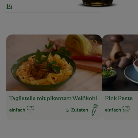
Entdecke passende Rezepte
Rezept zu Favourite
Tagliatelle mit pikantem Weißkohl
Pink Pasta
einfach
5
Zutaten
einfach
Schwierigkeit:
Schwierigkeit: