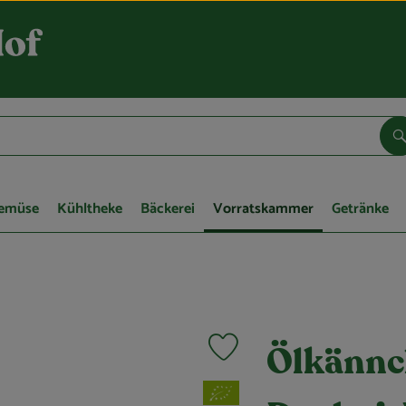
S
Gemüse
Kühltheke
Bäckerei
Vorratskammer
Getränke
Produkt zu Favouriten hinzufügen
Ölkännc
, Verband: