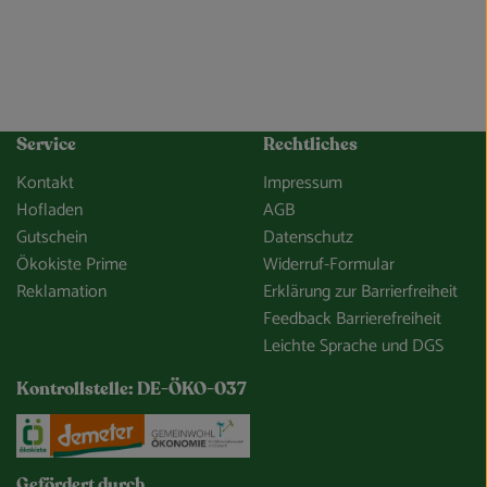
Service
Rechtliches
Kontakt
Impressum
Hofladen
AGB
Gutschein
Datenschutz
Ökokiste Prime
Widerruf-Formular
Reklamation
Erklärung zur Barrierfreiheit
Feedback Barrierefreiheit
Leichte Sprache und DGS
Kontrollstelle: DE-ÖKO-037
e/so-gehts/unsere-app.html
Externer Link zu https://www.oekokiste.de/
Externer Link zu https://www.demeter.de/
Externer Link zu https://germany
Gefördert durch