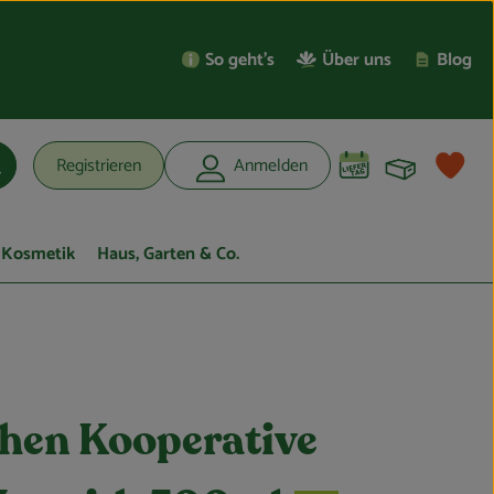
So geht’s
Über uns
Blog
Warenko
L
Registrieren
Anmelden
uchen
Kosmetik
Haus, Garten & Co.
hen Kooperative