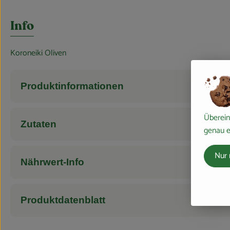
Info
Koroneiki Oliven
Produktinformationen
Überein
Zutaten
genau e
Nur 
Nährwert-Info
Produktdatenblatt