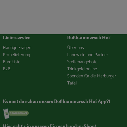
Lieferservice
Boßhammersch Hof
Häufige Fragen
Über uns
Probelieferung
Landwirte und Partner
Bürokiste
Stellenangebote
B2B
Trinkgeld online
Spenden für die Marburger
Tafel
hof/
e.Bosshammersch.Hof
hammersch_hof
hannel/0029VbCaDbdJUM2iLBJEiG1n
Kennst du schon unsere Boßhammersch Hof App?!
Externer Link zu https://www.bosshammersch-hof.d
Hier geht's in unseren Firmenkunden-Shop!