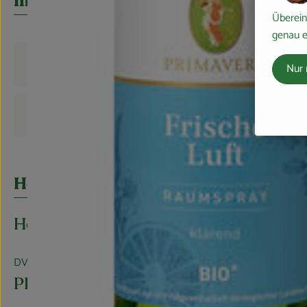
Info
Überein
genau e
Produktinformationen
Nur 
Produktdatenblatt
Herkunft
Hersteller: PRIMAVERA
DV
PRIMAVERA