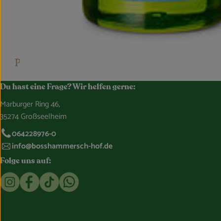
Du hast eine Frage? Wir helfen gerne:
Marburger Ring 46,
35274 Großseelheim
064228976-0
info@bosshammersch-hof.de
Folge uns auf:
Externer Link zu https://www.instagram.com/bosshammersch
Externer Link zu https://www.facebook.com/Oekokist
Externer Link zu https://www.tiktok.com/@boss
Externer Link zu https://whatsapp.com/c