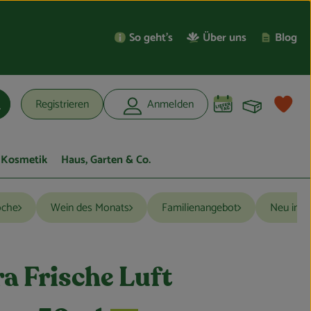
So geht’s
Über uns
Blog
Warenko
L
Registrieren
Anmelden
uchen
Kosmetik
Haus, Garten & Co.
oche
Wein des Monats
Familienangebot
Neu im S
a Frische Luft