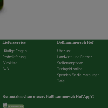
Lieferservice
Boßhammersch Hof
Häufige Fragen
Über uns
Probelieferung
Landwirte und Partner
Bürokiste
Stellenangebote
B2B
Trinkgeld online
Spenden für die Marburger
Tafel
hof/
e.Bosshammersch.Hof
hammersch_hof
hannel/0029VbCaDbdJUM2iLBJEiG1n
Kennst du schon unsere Boßhammersch Hof App?!
Externer Link zu https://www.bosshammersch-hof.d