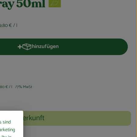
ay 50ml
9,80 €
/ l
hinzufügen
Produkt zum Warenkorb hinzufügen
,80 €
/ l
7% MwSt
Herkunft
s sind
arketing