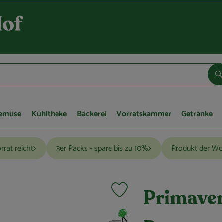
S
Gemüse
Kühltheke
Bäckerei
Vorratskammer
Getränke
rrat reicht
3er Packs - spare bis zu 10%
Produkt der W
Produkt zu Favouriten hinzufügen
Primaver
, Verband: