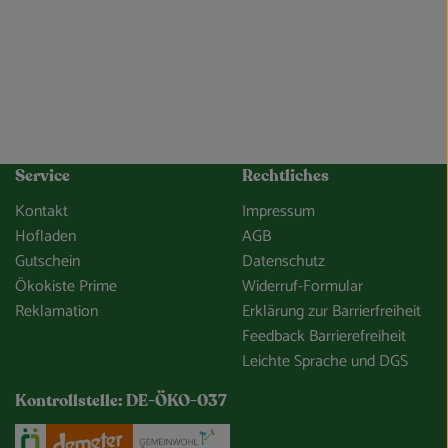
Service
Rechtliches
Kontakt
Impressum
Hofladen
AGB
Gutschein
Datenschutz
Ökokiste Prime
Widerruf-Formular
Reklamation
Erklärung zur Barrierfreiheit
Feedback Barrierefreiheit
Leichte Sprache und DGS
Kontrollstelle: DE-ÖKO-037
e/so-gehts/unsere-app.html
Externer Link zu https://www.oekokiste.de/
Externer Link zu https://www.demeter.de/
Externer Link zu https://germany