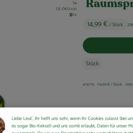
Raumspr
S#
, Kontrollstelle:
DE-ÖKO-037
DV
, Herkunft:
14,99 €
/ Stück
29
Stück
#74775
14,99 €
/ Stück
299
Rezepte
Liebe Leut', ihr helft uns sehr, wenn ihr Cookies zulasst (bei un
es sogar Bio-Kekse!) und uns somit erlaubt, Daten für unser M
keine passenden Rezepte gefunden.