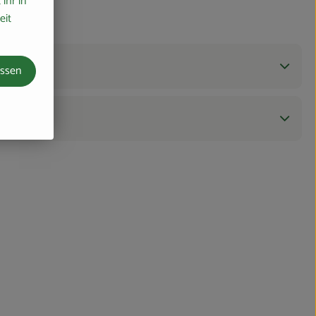
ihr in
eit
assen