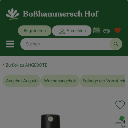
Warenko
Registrieren
Anmelden
Link
Mobiles Menu öffnen oder schli
Suche
Zurück zu ANGEBOTE
Ökokisten
Angebot August
Wochenangebot
Solange der Vorrat reic
Bio-Kochkisten
THEMENWELTEN
Pr
ANGEBOTE
, Verband:
REGIONALES
S#