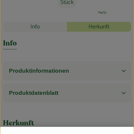
Blog
Stück
#74776
14,99 €
/ Stück
299,80 €
/ l
7% MwSt
Rezepte
Info
Herkunft
Es wurden k
Entdecke passende Rezepte
Info
Produktinformationen
Produktdatenblatt
Herkunft