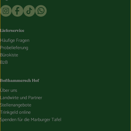
Externer Link zu https://www.instagram.com/bosshammersch
Externer Link zu https://www.facebook.com/Oekokist
Externer Link zu https://www.tiktok.com/@boss
Externer Link zu https://whatsapp.com/c
Lieferservice
Häufige Fragen
Probelieferung
Bürokiste
B2B
Boßhammersch Hof
Über uns
Landwirte und Partner
Stellenangebote
Trinkgeld online
Spenden für die Marburger Tafel