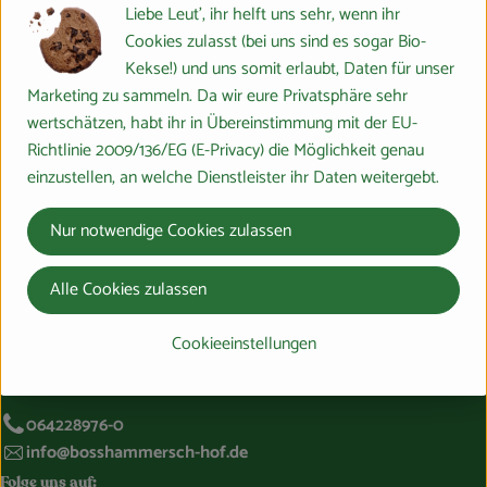
Liebe Leut', ihr helft uns sehr, wenn ihr
Hersteller: PRIMAVERA
Cookies zulasst (bei uns sind es sogar Bio-
Kekse!) und uns somit erlaubt, Daten für unser
DV
Marketing zu sammeln. Da wir eure Privatsphäre sehr
PRIMAVERA
wertschätzen, habt ihr in Übereinstimmung mit der EU-
Richtlinie 2009/136/EG (E-Privacy) die Möglichkeit genau
einzustellen, an welche Dienstleister ihr Daten weitergebt.
Nur notwendige Cookies zulassen
Alle Cookies zulassen
Du hast eine Frage? Wir helfen gerne:
Cookieeinstellungen
Marburger Ring 46,
35274 Großseelheim
064228976-0
info@bosshammersch-hof.de
Folge uns auf: