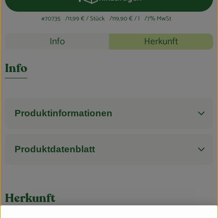
Produkt zum Warenkorb hinzufüg
Blog
#70735
11,99 €
/ Stück
119,90 €
/ l
7% MwSt
Rezepte
Info
Herkunft
Es wurden k
Entdecke passende Rezepte
Info
Produktinformationen
Produktdatenblatt
Herkunft