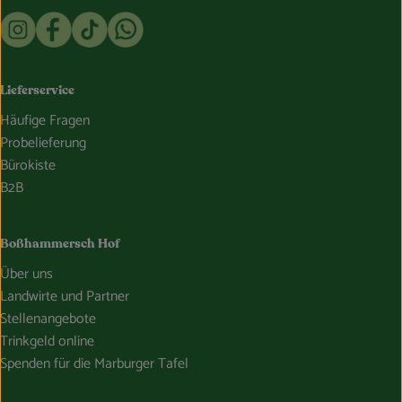
Externer Link zu https://www.instagram.com/bosshammersch
Externer Link zu https://www.facebook.com/Oekokist
Externer Link zu https://www.tiktok.com/@boss
Externer Link zu https://whatsapp.com/c
Lieferservice
Häufige Fragen
Probelieferung
Bürokiste
B2B
Boßhammersch Hof
Über uns
Landwirte und Partner
Stellenangebote
Trinkgeld online
Spenden für die Marburger Tafel