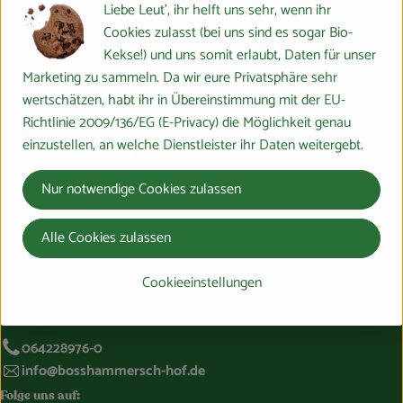
Liebe Leut', ihr helft uns sehr, wenn ihr
Hersteller: PRIMAVERA
Cookies zulasst (bei uns sind es sogar Bio-
Kekse!) und uns somit erlaubt, Daten für unser
DV
Marketing zu sammeln. Da wir eure Privatsphäre sehr
PRIMAVERA
wertschätzen, habt ihr in Übereinstimmung mit der EU-
Richtlinie 2009/136/EG (E-Privacy) die Möglichkeit genau
einzustellen, an welche Dienstleister ihr Daten weitergebt.
Nur notwendige Cookies zulassen
Alle Cookies zulassen
Du hast eine Frage? Wir helfen gerne:
Cookieeinstellungen
Marburger Ring 46,
35274 Großseelheim
064228976-0
info@bosshammersch-hof.de
Folge uns auf: