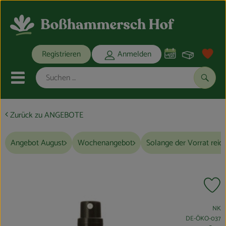
Warenko
Registrieren
Anmelden
Link
Mobiles Menu öffnen oder schli
Suche
Zurück zu ANGEBOTE
Ökokisten
Angebot August
Wochenangebot
Solange der Vorrat reic
Bio-Kochkisten
THEMENWELTEN
Pr
ANGEBOTE
, Verband:
NK
REGIONALES
, Kontrollstelle:
DE-ÖKO-037